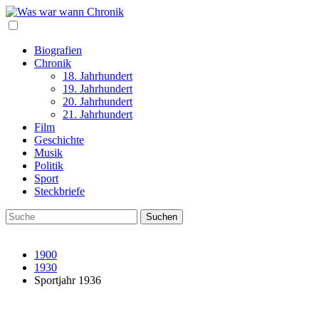
Biografien
Chronik
18. Jahrhundert
19. Jahrhundert
20. Jahrhundert
21. Jahrhundert
Film
Geschichte
Musik
Politik
Sport
Steckbriefe
1900
1930
Sportjahr 1936