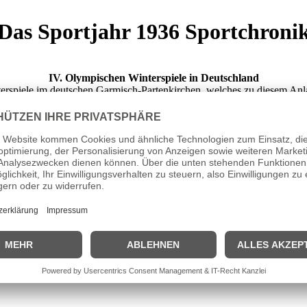
Das Sportjahr 1936 Sportchroni
IV. Olympischen Winterspiele in Deutschland
terspiele im deutschen Garmisch-Partenkirchen, welches zu diesem A
leten (davon 80 Frauen und 566 Männer) aus insgesamt 28 Nationen t
Sportarten ausgetragen.