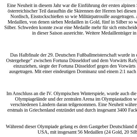
Eine Neuheit in diesem Jahr war die Einführung der ersten alpinen
österreichischer Teil daraufhin die Skirennen der Herren bei diese
Nordisch, Eisstockschießen so wie Militärpatrouille ausgetragen
Medaillen, von denen sieben Medaillen in Gold, fünf in Silber so 
Silber. Schweden konnte zwar eine Medaille mehr für sich entscheiden
in dieser Saison ausreichte. Weitere Medaillenträger
Das Halbfinale der 29. Deutschen Fußballmeisterschaft wurde in
Ostergehege" zwischen Fortuna Düsseldorf und dem Vorwärts RaSpo 
einzuziehen, siegte der Fortuna Düsseldorf gegen den Vorwärts
ausgetragen. Mit einer eindeutigen Dominanz und einem 2:1 nach 
Im Anschluss an die IV. Olympischen Winterspiele, wurde auch die
Olympiagelände und der zentralen Arena im Olympiastadion wu
verschiedenen Ländern daran teilgenommen. Eine Neuheit währen
erstmals in Griechenland entzündet und durch insgesamt 3400 Fack
Während dieser Olympiade gelang es dem Gastgeber Deutschland die
USA, mit insgesamt 56 Medaillen (24 Gold, 20 Silb