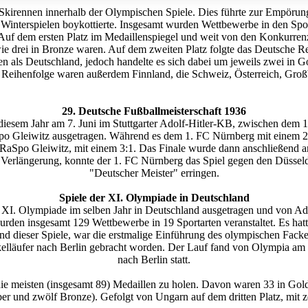
 Skirennen innerhalb der Olympischen Spiele. Dies führte zur Empörun
n Winterspielen boykottierte. Insgesamt wurden Wettbewerbe in den Spor
. Auf dem ersten Platz im Medaillenspiegel und weit von den Konkurrenz
wie drei in Bronze waren. Auf dem zweiten Platz folgte das Deutsche Re
 als Deutschland, jedoch handelte es sich dabei um jeweils zwei in Gol
 in Reihenfolge waren außerdem Finnland, die Schweiz, Österreich, Gr
29. Deutsche Fußballmeisterschaft 1936
 diesem Jahr am 7. Juni im Stuttgarter Adolf-Hitler-KB, zwischen d
Gleiwitz ausgetragen. Während es dem 1. FC Nürnberg mit einem 2:0 
 RaSpo Gleiwitz, mit einem 3:1. Das Finale wurde dann anschließend a
Verlängerung, konnte der 1. FC Nürnberg das Spiel gegen den Düsseldo
"Deutscher Meister" erringen.
Spiele der XI. Olympiade in Deutschland
 XI. Olympiade im selben Jahr in Deutschland ausgetragen und von Adol
rden insgesamt 129 Wettbewerbe in 19 Sportarten veranstaltet. Es ha
d dieser Spiele, war die erstmalige Einführung des olympischen Facke
elläufer nach Berlin gebracht worden. Der Lauf fand von Olympia am 2
nach Berlin statt.
 meisten (insgesamt 89) Medaillen zu holen. Davon waren 33 in Gold, 
er und zwölf Bronze). Gefolgt von Ungarn auf dem dritten Platz, mit 