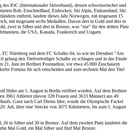
g des IOC (Internationaler Skiverband), dessen schweizerischer und
tarten Bob, Eisschnelllauf, Eishockey, Ski Alpin, Eiskunstlauf, Ski
ländern entfernt, landete dieses Jahr Norwegen, mit insgesamt 15
ich, mit insgesamt sechs Medaillen. Davon drei in Gold und drei in
d, zwei in Silber und drei in Bronze, was "nur" für den dritten Platz
oßbritannien, die USA, Kanada, Frankreich und Ungarn.
em 1. FC Nürnberg und dem FC Schalke 04, so wie im Dresdner "Am
gelang den Titelverteidiger Schalke zu schlagen und in das Finale
m 21. Juni im Berliner Poststadion, vor etwa 45.000 Zuschauern
rfer Fortuna für sich entscheiden und zum sechsten Mal den Titel
f Hitler am 1. August in Berlin eröffnet worden. Auf dem Berliner
tten 3961 Athleten (davon 328 Frauen und 3633 Männer) aus 49
llaufs. Ganz nach Carl Diems Idee, wurde die Olympische Fackel
0. Juli, über eine Strecke von 3075 Kilometern, bis zum 1. August
26 in Silber und 30 in Bronze. Auf dem zweiten Platz landeten die
zehn Mal Gold, ein Mal Silber und fünf Mal Bronze.