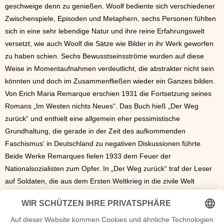
geschweige denn zu genießen. Woolf bediente sich verschiedener
Zwischenspiele, Episoden und Metaphern, sechs Personen fühlten
sich in eine sehr lebendige Natur und ihre reine Erfahrungswelt
versetzt, wie auch Woolf die Sätze wie Bilder in ihr Werk geworfen
zu haben schien. Sechs Bewusstseinsströme wurden auf diese
Weise in Momentaufnahmen verdeutlicht, die abstrakter nicht sein
könnten und doch im Zusammenfließen wieder ein Ganzes bilden.
Von Erich Maria Remarque erschien 1931 die Fortsetzung seines
Romans „Im Westen nichts Neues“. Das Buch hieß „Der Weg
zurück“ und enthielt eine allgemein eher pessimistische
Grundhaltung, die gerade in der Zeit des aufkommenden
Faschismus‘ in Deutschland zu negativen Diskussionen führte.
Beide Werke Remarques fielen 1933 dem Feuer der
Nationalsozialisten zum Opfer. In „Der Weg zurück“ traf der Leser
auf Soldaten, die aus dem Ersten Weltkrieg in die zivile Welt
zurückkehrten und sich so mit dem schwierigen Wechsel einer
Kriegs- und Kameradenwelt in die Alltagswelt, in der sich die
vorangegangene Kriegsbegeisterung komplett verflüchtigt hatte,