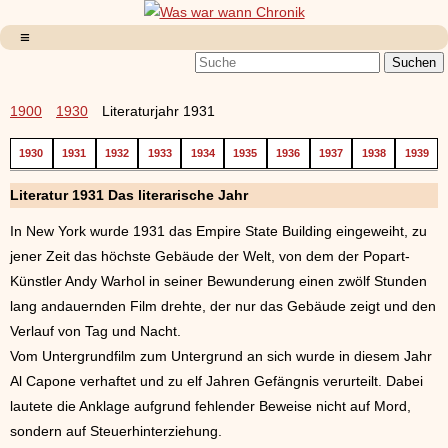
1900
1930
Literaturjahr 1931
1930
1931
1932
1933
1934
1935
1936
1937
1938
1939
Literatur 1931 Das literarische Jahr
In New York wurde 1931 das Empire State Building eingeweiht, zu
jener Zeit das höchste Gebäude der Welt, von dem der Popart-
Künstler Andy Warhol in seiner Bewunderung einen zwölf Stunden
lang andauernden Film drehte, der nur das Gebäude zeigt und den
Verlauf von Tag und Nacht.
Vom Untergrundfilm zum Untergrund an sich wurde in diesem Jahr
Al Capone verhaftet und zu elf Jahren Gefängnis verurteilt. Dabei
lautete die Anklage aufgrund fehlender Beweise nicht auf Mord,
sondern auf Steuerhinterziehung.