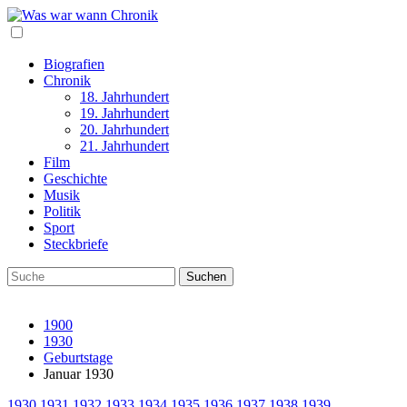
Biografien
Chronik
18. Jahrhundert
19. Jahrhundert
20. Jahrhundert
21. Jahrhundert
Film
Geschichte
Musik
Politik
Sport
Steckbriefe
1900
1930
Geburtstage
Januar 1930
1930
1931
1932
1933
1934
1935
1936
1937
1938
1939