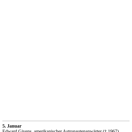
5. Januar
Edward Givens, amerikanischer Astronautenanwärter († 1967)