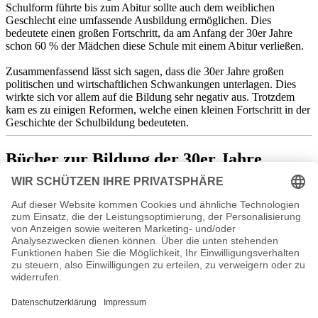
Schulform führte bis zum Abitur sollte auch dem weiblichen
Geschlecht eine umfassende Ausbildung ermöglichen. Dies
bedeutete einen großen Fortschritt, da am Anfang der 30er Jahre
schon 60 % der Mädchen diese Schule mit einem Abitur verließen.
Zusammenfassend lässt sich sagen, dass die 30er Jahre großen
politischen und wirtschaftlichen Schwankungen unterlagen. Dies
wirkte sich vor allem auf die Bildung sehr negativ aus. Trotzdem
kam es zu einigen Reformen, welche einen kleinen Fortschritt in der
Geschichte der Schulbildung bedeuteten.
Bücher zur Bildung der 30er Jahre
Die 13- 18- Jährigen: Einführung in die Probleme des
Jugendalters
"So erzieht man keinen Menschen!"
Lebens- und Berufserinnerungen aus der Heimerziehung der
50er und 60er Jahre
Haben sich die Bildungschancen für Kinder von Arbeitern
gebessert
aus den unteren Schichten durch die Bildungsexpansion der
60er und 70er Jahre verbessert?
Medienkultur der 60er Jahre. Diskursgeschichte der Medien
nach 1945