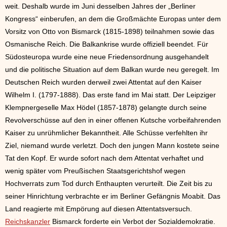
weit. Deshalb wurde im Juni desselben Jahres der „Berliner
Kongress“ einberufen, an dem die Großmächte Europas unter dem
Vorsitz von Otto von Bismarck (1815-1898) teilnahmen sowie das
Osmanische Reich. Die Balkankrise wurde offiziell beendet. Für
Südosteuropa wurde eine neue Friedensordnung ausgehandelt
und die politische Situation auf dem Balkan wurde neu geregelt. Im
Deutschen Reich wurden derweil zwei Attentat auf den Kaiser
Wilhelm I. (1797-1888). Das erste fand im Mai statt. Der Leipziger
Klempnergeselle Max Hödel (1857-1878) gelangte durch seine
Revolverschüsse auf den in einer offenen Kutsche vorbeifahrenden
Kaiser zu unrühmlicher Bekanntheit. Alle Schüsse verfehlten ihr
Ziel, niemand wurde verletzt. Doch den jungen Mann kostete seine
Tat den Kopf. Er wurde sofort nach dem Attentat verhaftet und
wenig später vom Preußischen Staatsgerichtshof wegen
Hochverrats zum Tod durch Enthaupten verurteilt. Die Zeit bis zu
seiner Hinrichtung verbrachte er im Berliner Gefängnis Moabit. Das
Land reagierte mit Empörung auf diesen Attentatsversuch.
Reichskanzler
Bismarck forderte ein Verbot der Sozialdemokratie.