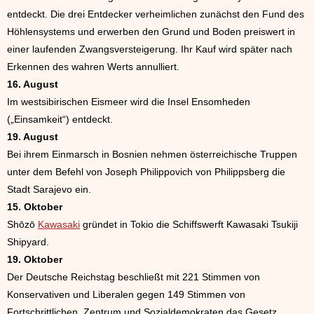
entdeckt. Die drei Entdecker verheimlichen zunächst den Fund des
Höhlensystems und erwerben den Grund und Boden preiswert in
einer laufenden Zwangsversteigerung. Ihr Kauf wird später nach
Erkennen des wahren Werts annulliert.
16. August
Im westsibirischen Eismeer wird die Insel Ensomheden
(„Einsamkeit“) entdeckt.
19. August
Bei ihrem Einmarsch in Bosnien nehmen österreichische Truppen
unter dem Befehl von Joseph Philippovich von Philippsberg die
Stadt Sarajevo ein.
15. Oktober
Shōzō
Kawasaki
gründet in Tokio die Schiffswerft Kawasaki Tsukiji
Shipyard.
19. Oktober
Der Deutsche Reichstag beschließt mit 221 Stimmen von
Konservativen und Liberalen gegen 149 Stimmen von
Fortschrittlichen, Zentrum und Sozialdemokraten das Gesetz