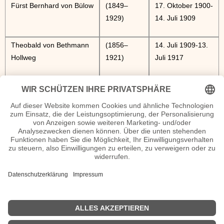
Fürst Bernhard von Bülow
(1849–
17. Oktober 1900-
1929)
14. Juli 1909
Theobald von Bethmann
(1856–
14. Juli 1909-13.
Hollweg
1921)
Juli 1917
Georg Michaelis
(1857–
14. Juli 1917-1.
1936)
November 1917
Graf Georg von Hertling
(1843–
1. November
1919)
1917-30.
September 1918
Prinz Max von Baden
(1867–
3. Oktober 1918-
1929)
9. November
1918