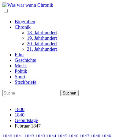
Biografien
Chronik
18. Jahrhundert
19. Jahrhundert
20. Jahrhundert
21. Jahrhundert
Film
Geschichte
Musik
Politik
Sport
Steckbriefe
1800
1840
Geburtstage
Februar 1847
1840
1841
1842
1843
1844
1845
1846
1847
1848
1849