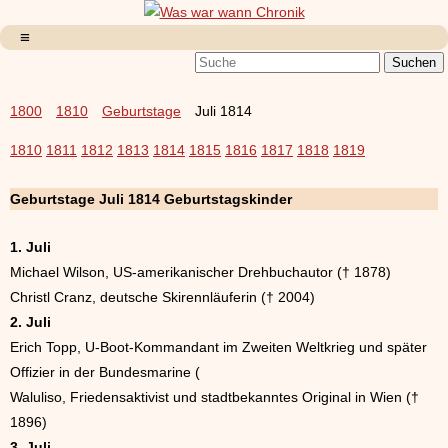
1800
1810
Geburtstage
Juli 1814
1810
1811
1812
1813
1814
1815
1816
1817
1818
1819
Geburtstage Juli 1814 Geburtstagskinder
1. Juli
Michael Wilson, US-amerikanischer Drehbuchautor († 1878)
Christl Cranz, deutsche Skirennläuferin († 2004)
2. Juli
Erich Topp, U-Boot-Kommandant im Zweiten Weltkrieg und später
Offizier in der Bundesmarine (
Waluliso, Friedensaktivist und stadtbekanntes Original in Wien (†
1896)
3. Juli