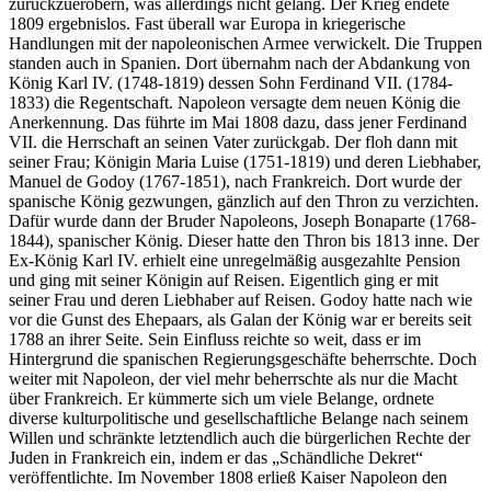
zurückzuerobern, was allerdings nicht gelang. Der Krieg endete
1809 ergebnislos. Fast überall war Europa in kriegerische
Handlungen mit der napoleonischen Armee verwickelt. Die Truppen
standen auch in Spanien. Dort übernahm nach der Abdankung von
König Karl IV. (1748-1819) dessen Sohn Ferdinand VII. (1784-
1833) die Regentschaft. Napoleon versagte dem neuen König die
Anerkennung. Das führte im Mai 1808 dazu, dass jener Ferdinand
VII. die Herrschaft an seinen Vater zurückgab. Der floh dann mit
seiner Frau; Königin Maria Luise (1751-1819) und deren Liebhaber,
Manuel de Godoy (1767-1851), nach Frankreich. Dort wurde der
spanische König gezwungen, gänzlich auf den Thron zu verzichten.
Dafür wurde dann der Bruder Napoleons, Joseph Bonaparte (1768-
1844), spanischer König. Dieser hatte den Thron bis 1813 inne. Der
Ex-König Karl IV. erhielt eine unregelmäßig ausgezahlte Pension
und ging mit seiner Königin auf Reisen. Eigentlich ging er mit
seiner Frau und deren Liebhaber auf Reisen. Godoy hatte nach wie
vor die Gunst des Ehepaars, als Galan der König war er bereits seit
1788 an ihrer Seite. Sein Einfluss reichte so weit, dass er im
Hintergrund die spanischen Regierungsgeschäfte beherrschte. Doch
weiter mit Napoleon, der viel mehr beherrschte als nur die Macht
über Frankreich. Er kümmerte sich um viele Belange, ordnete
diverse kulturpolitische und gesellschaftliche Belange nach seinem
Willen und schränkte letztendlich auch die bürgerlichen Rechte der
Juden in Frankreich ein, indem er das „Schändliche Dekret“
veröffentlichte. Im November 1808 erließ Kaiser Napoleon den