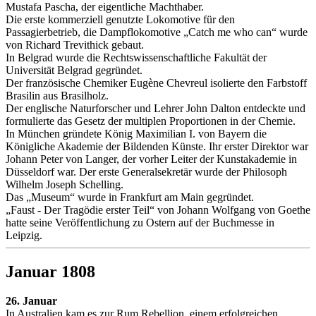
Mustafa Pascha, der eigentliche Machthaber.
Die erste kommerziell genutzte Lokomotive für den
Passagierbetrieb, die Dampflokomotive „Catch me who can“ wurde
von Richard Trevithick gebaut.
In Belgrad wurde die Rechtswissenschaftliche Fakultät der
Universität Belgrad gegründet.
Der französische Chemiker Eugène Chevreul isolierte den Farbstoff
Brasilin aus Brasilholz.
Der englische Naturforscher und Lehrer John Dalton entdeckte und
formulierte das Gesetz der multiplen Proportionen in der Chemie.
In München gründete König Maximilian I. von Bayern die
Königliche Akademie der Bildenden Künste. Ihr erster Direktor war
Johann Peter von Langer, der vorher Leiter der Kunstakademie in
Düsseldorf war. Der erste Generalsekretär wurde der Philosoph
Wilhelm Joseph Schelling.
Das „Museum“ wurde in Frankfurt am Main gegründet.
„Faust - Der Tragödie erster Teil“ von Johann Wolfgang von Goethe
hatte seine Veröffentlichung zu Ostern auf der Buchmesse in
Leipzig.
Januar 1808
26. Januar
In Australien kam es zur Rum Rebellion, einem erfolgreichen