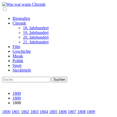
Biografien
Chronik
18. Jahrhundert
19. Jahrhundert
20. Jahrhundert
21. Jahrhundert
Film
Geschichte
Musik
Politik
Sport
Steckbriefe
1800
1800
1808
1800
1801
1802
1803
1804
1805
1806
1807
1808
1809