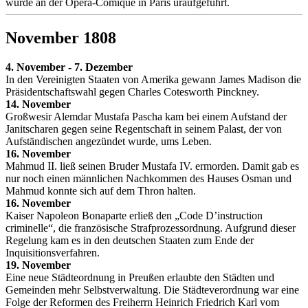
wurde an der Opéra-Comique in Paris uraufgeführt.
November 1808
4. November - 7. Dezember
In den Vereinigten Staaten von Amerika gewann James Madison die
Präsidentschaftswahl gegen Charles Cotesworth Pinckney.
14. November
Großwesir Alemdar Mustafa Pascha kam bei einem Aufstand der
Janitscharen gegen seine Regentschaft in seinem Palast, der von
Aufständischen angezündet wurde, ums Leben.
16. November
Mahmud II. ließ seinen Bruder Mustafa IV. ermorden. Damit gab es
nur noch einen männlichen Nachkommen des Hauses Osman und
Mahmud konnte sich auf dem Thron halten.
16. November
Kaiser Napoleon Bonaparte erließ den „Code D’instruction
criminelle“, die französische Strafprozessordnung. Aufgrund dieser
Regelung kam es in den deutschen Staaten zum Ende der
Inquisitionsverfahren.
19. November
Eine neue Städteordnung in Preußen erlaubte den Städten und
Gemeinden mehr Selbstverwaltung. Die Städteverordnung war eine
Folge der Reformen des Freiherrn Heinrich Friedrich Karl vom