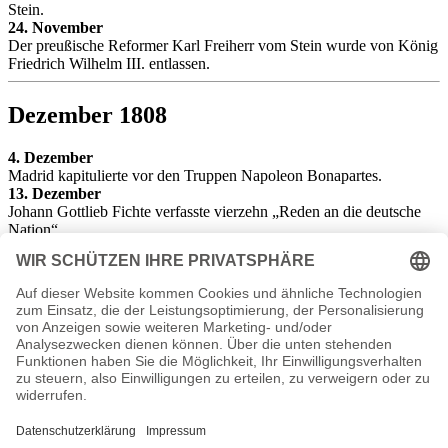
Stein.
24. November
Der preußische Reformer Karl Freiherr vom Stein wurde von König
Friedrich Wilhelm III. entlassen.
Dezember 1808
4. Dezember
Madrid kapitulierte vor den Truppen Napoleon Bonapartes.
13. Dezember
Johann Gottlieb Fichte verfasste vierzehn „Reden an die deutsche
Nation“.
20. Dezember
Nach der erfolglosen zweimonatigen Belagerung Saragossas im
Sommer begannen französische Truppen mit der zweiten
Belagerung.
22. Dezember
Am Theater an der Wien fand ein vierstündiges Konzert statt, bei
dem die „5. Sinfonie“ und die „6. Sinfonie“ (Pastorale) sowie der
„Fantasie für Klavier, Chor und Orchester“ und das „4.
Klavierkonzert“ von Ludwig van Beethoven uraufgeführt wurde.
Der Komponist saß bei der Aufführung am Klavier. Trotzdem
verlief die Aufführung unerfreulich, da die Musiker nicht
ausreichend geprobt hatten und das Theater nicht beheizt war.