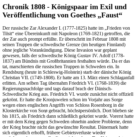
Chronik 1808 - Königspaar im Exil und
Veröffentlichung von Goethes „Faust“
Der russische Zar Alexander I. (1777-1825) hatte im „Frieden von
Tilsit“ eine Übereinkunft mit Napoleon (1769-1821) getroffen, die
der Zar auch prompt erfüllte. Er überschritt im Februar 1808 mit
seinen Truppen die schwedische Grenze (im heutigen Finnland)
ohne jegliche Vorankündigung. Diese Invasion war geplant
gewesen, falls der schwedische König Gustav IV. Adolf (1778-
1837) am Bündnis mit Großbritannien festhalten würde. Da er das
tat, marschierten die russischen Truppen in Schweden ein. In
Rendsburg (heute in Schleswig-Holstein) starb der dänische König
Christian VII. (1749-1808). Er hatte am 13. März einen Schlaganfall
erlitten. Am selben Tag übernahm Friedrich VI. (1768-1839) die
Regierungsnachfolge und tags darauf brach der Dänisch-
Schwedische Krieg aus. Friedrich VI. wurde zunächst nicht offiziell
gekrönt. Er hatte die Kronjuwelen schon im Vorjahr aus Sorge
wegen eines englischen Angriffs von Schloss Rosenborg in die
Klosterkirche von Sorø gebracht, höchstpersönlich. Dort blieben sie
bis 1815, als Friedrich dann schließlich gekrönt wurde. Vorerst hatte
er mit dem Krieg gegen Schweden ohnehin andere Probleme, denn
der Krieg brachte nicht das gewünschte Resultat. Dänemark hatte
sich eigentlich erhofft, frühere Gebietsverluste wieder