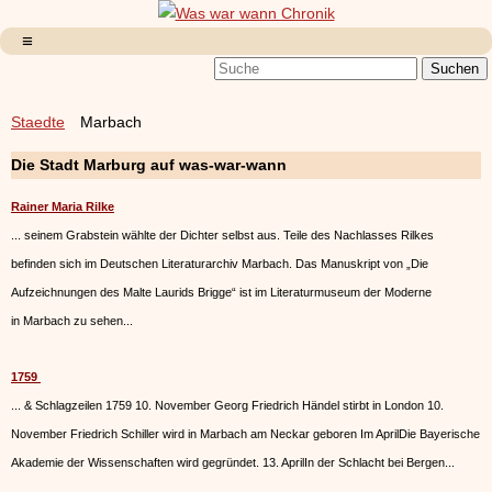
Staedte
Marbach
Die Stadt Marburg auf was-war-wann
Rainer Maria Rilke
... seinem Grabstein wählte der Dichter selbst aus. Teile des Nachlasses Rilkes
befinden sich im Deutschen Literaturarchiv
Marbach
. Das Manuskript von „Die
Aufzeichnungen des Malte Laurids Brigge“ ist im Literaturmuseum der Moderne
in
Marbach
zu sehen...
1759
... & Schlagzeilen 1759 10. November Georg Friedrich Händel stirbt in London 10.
November Friedrich Schiller wird in
Marbach
am Neckar geboren Im AprilDie Bayerische
Akademie der Wissenschaften wird gegründet. 13. AprilIn der Schlacht bei Bergen...