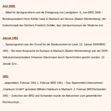
Juni 2006
... Mittel für die Agrarreform und die Enteignung von Landgütern. 6. Juni BRD 2006 –
Bundespräsident Horst Köhler hatte in
Marbach
am Neckar (Baden-Württemberg), der
Geburtsstadt des Dichters Friedrich Schiller, das Literaturmuseum der Moderne erö...
Januar 1961
... Sparprogramm war der Grund für die Streikunruhen im Land. 13. Januar DDR/BRD
1961 – Bei einer Ansprache im Kurhaus in
Marbach
(Baden-Württemberg) war der DDR-
Volkskammerpräsident Johannes Dieckmann durch Sprechchöre gestört worden. 13.
Januar Gro...
1951
...abgemildert. Februar 1951 1. Februar BRD 1951 – Das Spannmittel-Unternehmen
„Hainbuch GmbH“ gründete Wilhelm Hainbuch in
Marbach
. 2. Februar BRD/Schweden
1951 – Zwischen der BRD und Schweden wurde ein Abkommen zum gewerblichen
Rechtsschutz ...