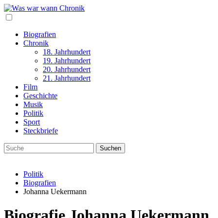
Biografien
Chronik
18. Jahrhundert
19. Jahrhundert
20. Jahrhundert
21. Jahrhundert
Film
Geschichte
Musik
Politik
Sport
Steckbriefe
Politik
Biografien
Johanna Uekermann
Biografie Johanna Uekermann