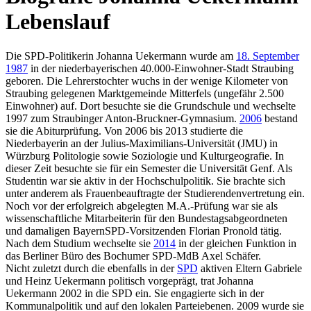
Lebenslauf
Die SPD-Politikerin Johanna Uekermann wurde am
18. September
1987
in der niederbayerischen 40.000-Einwohner-Stadt Straubing
geboren. Die Lehrerstochter wuchs in der wenige Kilometer von
Straubing gelegenen Marktgemeinde Mitterfels (ungefähr 2.500
Einwohner) auf. Dort besuchte sie die Grundschule und wechselte
1997 zum Straubinger Anton-Bruckner-Gymnasium.
2006
bestand
sie die Abiturprüfung. Von 2006 bis 2013 studierte die
Niederbayerin an der Julius-Maximilians-Universität (JMU) in
Würzburg Politologie sowie Soziologie und Kulturgeografie. In
dieser Zeit besuchte sie für ein Semester die Universität Genf. Als
Studentin war sie aktiv in der Hochschulpolitik. Sie brachte sich
unter anderem als Frauenbeauftragte der Studierendenvertretung ein.
Noch vor der erfolgreich abgelegten M.A.-Prüfung war sie als
wissenschaftliche Mitarbeiterin für den Bundestagsabgeordneten
und damaligen BayernSPD-Vorsitzenden Florian Pronold tätig.
Nach dem Studium wechselte sie
2014
in der gleichen Funktion in
das Berliner Büro des Bochumer SPD-MdB Axel Schäfer.
Nicht zuletzt durch die ebenfalls in der
SPD
aktiven Eltern Gabriele
und Heinz Uekermann politisch vorgeprägt, trat Johanna
Uekermann 2002 in die SPD ein. Sie engagierte sich in der
Kommunalpolitik und auf den lokalen Parteiebenen. 2009 wurde sie