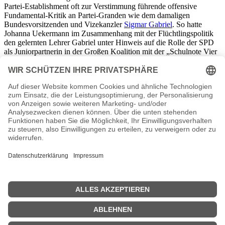
Partei-Establishment oft zur Verstimmung führende offensive
Fundamental-Kritik an Partei-Granden wie dem damaligen
Bundesvorsitzenden und Vizekanzler
Sigmar Gabriel
. So hatte
Johanna Uekermann im Zusammenhang mit der Flüchtlingspolitik
den gelernten Lehrer Gabriel unter Hinweis auf die Rolle der SPD
als Juniorpartnerin in der Großen Koalition mit der „Schulnote Vier
minus“ abzensiert.
Johanna Uekermann, die im
Mai 2017
zur Vize-Vorsitzenden der
SPD in
Bayern
gewählt worden war, gab im Oktober des selben
Jahres bekannt, nicht wieder für den Juso-Bundesvorsitz zu
kandidieren. Damit machte die 30-jährige den Weg für ihren
bisherigen Stellvertreter Kevin Kühnert frei. Kühnert löste sie am
24. November 2017 als Juso-Chef ab. Zwei Wochen später wählte
der Bundesparteitag die als Parteireformerin antretende SPD-Linke
Uekermann als Beisitzerin des 45-köpfigen Parteivorstands und des
14-köpfigen Parteipräsidiums in die Führungszirkel der Partei auf
Bundesebene.
Johanna Uekermann Seiten
Johanna Uekermann Steckbrief
Johanna Uekermann Bücher
n.n.v.