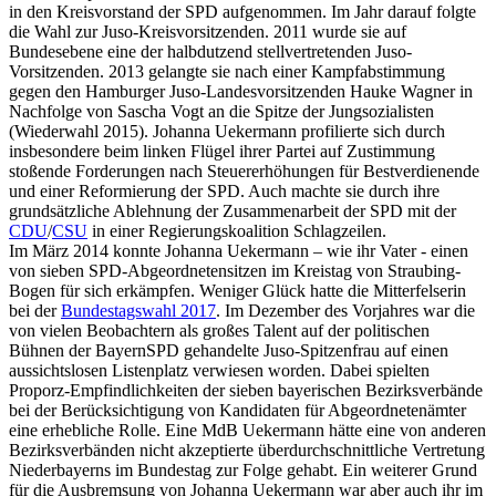
in den Kreisvorstand der SPD aufgenommen. Im Jahr darauf folgte
die Wahl zur Juso-Kreisvorsitzenden. 2011 wurde sie auf
Bundesebene eine der halbdutzend stellvertretenden Juso-
Vorsitzenden. 2013 gelangte sie nach einer Kampfabstimmung
gegen den Hamburger Juso-Landesvorsitzenden Hauke Wagner in
Nachfolge von Sascha Vogt an die Spitze der Jungsozialisten
(Wiederwahl 2015). Johanna Uekermann profilierte sich durch
insbesondere beim linken Flügel ihrer Partei auf Zustimmung
stoßende Forderungen nach Steuererhöhungen für Bestverdienende
und einer Reformierung der SPD. Auch machte sie durch ihre
grundsätzliche Ablehnung der Zusammenarbeit der SPD mit der
CDU
/
CSU
in einer Regierungskoalition Schlagzeilen.
Im März 2014 konnte Johanna Uekermann – wie ihr Vater - einen
von sieben SPD-Abgeordnetensitzen im Kreistag von Straubing-
Bogen für sich erkämpfen. Weniger Glück hatte die Mitterfelserin
bei der
Bundestagswahl 2017
. Im Dezember des Vorjahres war die
von vielen Beobachtern als großes Talent auf der politischen
Bühnen der BayernSPD gehandelte Juso-Spitzenfrau auf einen
aussichtslosen Listenplatz verwiesen worden. Dabei spielten
Proporz-Empfindlichkeiten der sieben bayerischen Bezirksverbände
bei der Berücksichtigung von Kandidaten für Abgeordnetenämter
eine erhebliche Rolle. Eine MdB Uekermann hätte eine von anderen
Bezirksverbänden nicht akzeptierte überdurchschnittliche Vertretung
Niederbayerns im Bundestag zur Folge gehabt. Ein weiterer Grund
für die Ausbremsung von Johanna Uekermann war aber auch ihr im