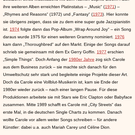
ihre weiteren Alben erreichten Platinstatus – „Music“ (
1971
) –
„Rhymes and Reasons“ (1972) und „Fantasy“ (
1973
). Hier konnte
sie übrigens zeigen, dass sie zu dem eine super gute Jazzpianistin
ist.
1974
folgte dann das Pop-Album „Wrap Around Joy“ – ein Song
daraus wurde 1975 für einen weiteren Grammy nominiert.
1976
kam dann „Thoroughbred“ auf den Markt. Einige der Songs darauf
schrieb sie gemeinsam mit dem Ex Gerry Goffin.
1977
erschien
„Simple Things“. Doch Anfang der
1980er Jahre
zog sich Carole
aus dem Business zurück – sie machte sich danach für den
Umweltschutz sehr stark und begleitete einige Projekte dieser Art.
Doch da Carole eine Vollblut-Musikerin ist, kam sie Ende der
1980er wieder zurück – nach einer langen Pause. Für diese
Produktionen arbeitete sie mit Stars wie Eric Clapton oder Babyface
zusammen. Mitte 1989 schafft es Carole mit „City Streets“ das
erste Mal, in die deutschen Single Charts zu kommen. Danach
wollte Carole vor allem weiter Songs schreiben – für andere
Künstler: dabei u.a. auch Mariah Carey und Céline Dion.