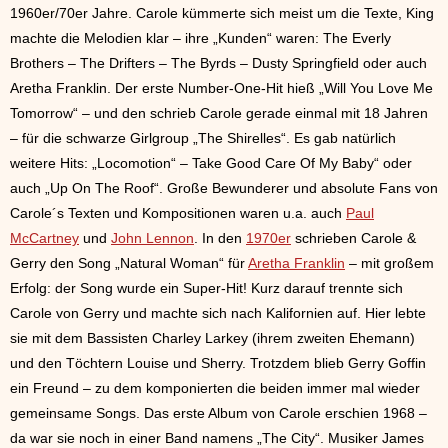
1960er/70er Jahre. Carole kümmerte sich meist um die Texte, King
machte die Melodien klar – ihre „Kunden“ waren: The Everly
Brothers – The Drifters – The Byrds – Dusty Springfield oder auch
Aretha Franklin. Der erste Number-One-Hit hieß „Will You Love Me
Tomorrow“ – und den schrieb Carole gerade einmal mit 18 Jahren
– für die schwarze Girlgroup „The Shirelles“. Es gab natürlich
weitere Hits: „Locomotion“ – Take Good Care Of My Baby“ oder
auch „Up On The Roof“. Große Bewunderer und absolute Fans von
Carole´s Texten und Kompositionen waren u.a. auch
Paul
McCartney
und
John Lennon
. In den
1970er
schrieben Carole &
Gerry den Song „Natural Woman“ für
Aretha Franklin
– mit großem
Erfolg: der Song wurde ein Super-Hit! Kurz darauf trennte sich
Carole von Gerry und machte sich nach Kalifornien auf. Hier lebte
sie mit dem Bassisten Charley Larkey (ihrem zweiten Ehemann)
und den Töchtern Louise und Sherry. Trotzdem blieb Gerry Goffin
ein Freund – zu dem komponierten die beiden immer mal wieder
gemeinsame Songs. Das erste Album von Carole erschien 1968 –
da war sie noch in einer Band namens „The City“. Musiker James