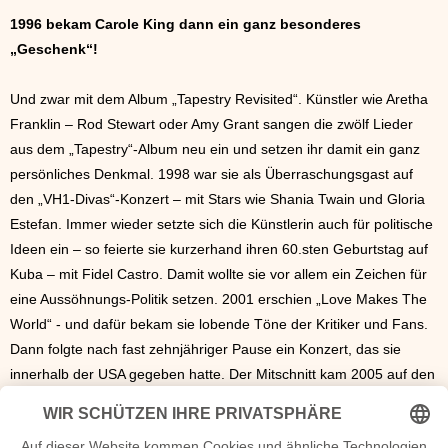
1996 bekam Carole King dann ein ganz besonderes
„Geschenk“!
Und zwar mit dem Album „Tapestry Revisited“. Künstler wie Aretha
Franklin – Rod Stewart oder Amy Grant sangen die zwölf Lieder
aus dem „Tapestry“-Album neu ein und setzen ihr damit ein ganz
persönliches Denkmal. 1998 war sie als Überraschungsgast auf
den „VH1-Divas“-Konzert – mit Stars wie Shania Twain und Gloria
Estefan. Immer wieder setzte sich die Künstlerin auch für politische
Ideen ein – so feierte sie kurzerhand ihren 60.sten Geburtstag auf
Kuba – mit Fidel Castro. Damit wollte sie vor allem ein Zeichen für
eine Aussöhnungs-Politik setzen. 2001 erschien „Love Makes The
World“ - und dafür bekam sie lobende Töne der Kritiker und Fans.
Dann folgte nach fast zehnjähriger Pause ein Konzert, das sie
innerhalb der USA gegeben hatte. Der Mitschnitt kam 2005 auf den
Markt – der Titel: Living-Room-Tour! Ende 2006 tourte die
Musikerin durch Australien und Neuseeland. Carole King ist eine