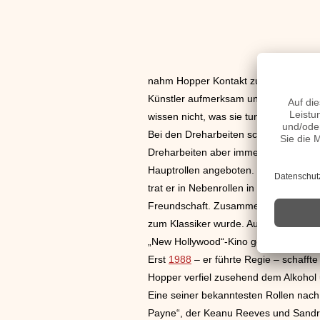
nahm Hopper Kontakt zu verschiedenen
Künstler aufmerksam und nahm ihn unt
wissen nicht, was sie tun“ und „Gigan
Bei den Dreharbeiten schließt Hopper 
Dreharbeiten aber immer den Drang, s
Hauptrollen angeboten. Er besuchte d
trat er in Nebenrollen in Westerfilme
Freundschaft. Zusammen drehten si
zum Klassiker wurde. Auch der Titelso
„New Hollywood“-Kino geschaffen. Hopp
Erst
1988
– er führte Regie – schafft
Hopper verfiel zusehend dem Alkohol 
Eine seiner bekanntesten Rollen nac
Payne“, der Keanu Reeves und Sandra 