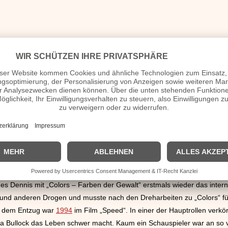
 Filmgesellschaften auf und hatte Auftritte im
Fernsehen
. Zu dieser 
er Vertrag. Er hatte Glück denn es wurden gerade Darsteller für die
J
ten“ gesucht. Er schaffte es in beide Filme und erlangte erstmals nati
Freundschaft mit Dean - der ihm später die ein oder andere Rolle vermi
eine ganz eigene Interpretation der Rolle zu spielen. Er galt als un
ie Schauspielschule „The Actors Studio“, um diese Mängel in der Scha
n und B-Movies auf. Er hatte das Glück
Peter Fonda
kennen zu lernen und
e
1969
das Roadmovie „Easy Rider“. Mit nur 400.000 Dollar schufen die b
ng „Born to be Wild“ genoss weltweite Verbreitung. Mit Hilfe von Jack 
er galt weiterhin als Exzentriker und feierte bis in die späten 90-er 
e es Dennis mit „Colors – Farben der Gewalt“ erstmals wieder das inte
und anderen Drogen und musste nach den Dreharbeiten zu „Colors“ für l
h dem Entzug war
1994
im Film „Speed“. In einer der Hauptrollen verk
Bullock das Leben schwer macht. Kaum ein Schauspieler war an so vie