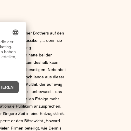
Zeit wurde Warner Brothers auf den
ames-Dean
-Klassiker „... denn sie
onale Anerkennung.
ttelte. Hopper hatte bei den
belehrbar und bekam deshalb kaum
uspielkunst zu beseitigen. Nebenbei
 profitierte noch lange aus dieser
eiden einen Kulthit, der auf ewig
Nicholson wurde - unbewusst - das
keine kommerziellen Erfolge mehr.
rnationale Publikum anzusprechen.
ängere Zeit in eine Entzugsklinik.
örperte er den Bösewicht „Howard
len Filmen beteiligt, wie Dennis