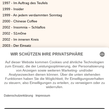
1997 - Im Auftrag des Teufels
1999 - Insider
1999 - An jedem verdammten Sonntag
2000 - Chinese Coffee
2002 - Insomnia – Schlaflos
2002 - S1m0ne
2002 - Im inneren Kreis
2003 - Der Einsatz
2003 - Liebe mit Risiko – Gigli
2003 - Engel in Amerika
2004 - Der Kaufmann von Venedig
2005 - Das schnelle Geld
2007 - 88 Minuten
2007 - Ocean’s 13
2008 - Kurzer Prozess – Righteous Kill
2009 - Salomaybe?
2010 - Ein Leben für den Tod
2011 - The Son of No One