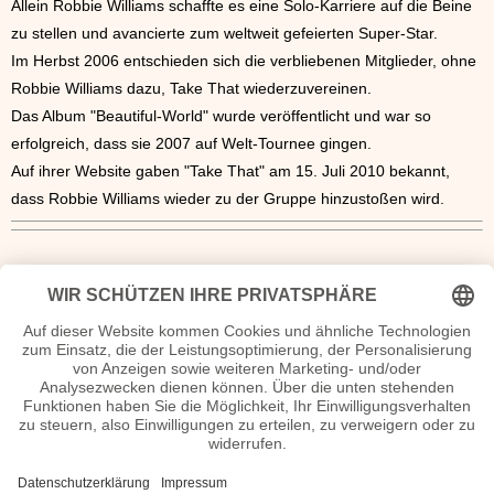
Allein Robbie Williams schaffte es eine Solo-Karriere auf die Beine
zu stellen und avancierte zum weltweit gefeierten Super-Star.
Im Herbst 2006 entschieden sich die verbliebenen Mitglieder, ohne
Robbie Williams dazu, Take That wiederzuvereinen.
Das Album "Beautiful-World" wurde veröffentlicht und war so
erfolgreich, dass sie 2007 auf Welt-Tournee gingen.
Auf ihrer Website gaben "Take That" am 15. Juli 2010 bekannt,
dass Robbie Williams wieder zu der Gruppe hinzustoßen wird.
Take That Seiten, Steckbrief, Kurzbio etc.
www.takethat.com
- Die offizielle Band-Homepage von Take That
Take That Lyrics
Take That Discografie
1992
- Take That & Party
1993 - Everything Changes
1995 - Nobody Else