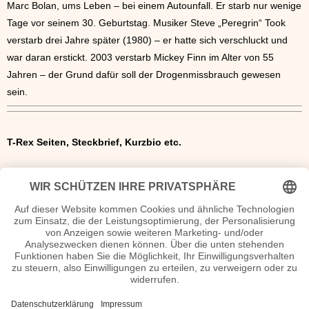
Marc Bolan, ums Leben – bei einem Autounfall. Er starb nur wenige
Tage vor seinem 30. Geburtstag. Musiker Steve „Peregrin“ Took
verstarb drei Jahre später (1980) – er hatte sich verschluckt und
war daran erstickt. 2003 verstarb Mickey Finn im Alter von 55
Jahren – der Grund dafür soll der Drogenmissbrauch gewesen
sein.
T-Rex Seiten, Steckbrief, Kurzbio etc.
T-Rex Lyrics
T-Rex Discografie
1970 - Ride a White Swan
1971
- Electric Warrior
1972 - The Slider
1973 - Tanx
1974 - Zinc Alloy and the Hidden Riders of Tomorrow