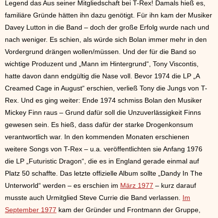
Legend das Aus seiner Mitgliedschaft bei T-Rex! Damals hieß es,
familiäre Gründe hätten ihn dazu genötigt. Für ihn kam der Musiker
Davey Lutton in die Band – doch der große Erfolg wurde nach und
nach weniger. Es schien, als würde sich Bolan immer mehr in den
Vordergrund drängen wollen/müssen. Und der für die Band so
wichtige Produzent und „Mann im Hintergrund“, Tony Viscontis,
hatte davon dann endgültig die Nase voll. Bevor 1974 die LP „A
Creamed Cage in August“ erschien, verließ Tony die Jungs von T-
Rex. Und es ging weiter: Ende 1974 schmiss Bolan den Musiker
Mickey Finn raus – Grund dafür soll die Unzuverlässigkeit Finns
gewesen sein. Es hieß, dass dafür der starke Drogenkonsum
verantwortlich war. In den kommenden Monaten erschienen
weitere Songs von T-Rex – u.a. veröffentlichten sie Anfang 1976
die LP „Futuristic Dragon“, die es in England gerade einmal auf
Platz 50 schaffte. Das letzte offizielle Album sollte „Dandy In The
Unterworld“ werden – es erschien im
März 1977
– kurz darauf
musste auch Urmitglied Steve Currie die Band verlassen.
Im
September 1977
kam der Gründer und Frontmann der Gruppe,