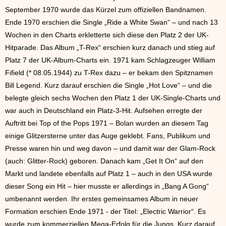
September 1970 wurde das Kürzel zum offiziellen Bandnamen.
Ende 1970 erschien die Single „Ride a White Swan“ – und nach 13
Wochen in den Charts erkletterte sich diese den Platz 2 der UK-
Hitparade. Das Album „T-Rex“ erschien kurz danach und stieg auf
Platz 7 der UK-Album-Charts ein. 1971 kam Schlagzeuger William
Fifield (* 08.05.1944) zu T-Rex dazu – er bekam den Spitznamen
Bill Legend. Kurz darauf erschien die Single „Hot Love“ – und die
belegte gleich sechs Wochen den Platz 1 der UK-Single-Charts und
war auch in Deutschland ein Platz-3-Hit. Aufsehen erregte der
Auftritt bei Top of the Pops 1971 – Bolan wurden an diesem Tag
einige Glitzersterne unter das Auge geklebt. Fans, Publikum und
Presse waren hin und weg davon – und damit war der Glam-Rock
(auch: Glitter-Rock) geboren. Danach kam „Get It On“ auf den
Markt und landete ebenfalls auf Platz 1 – auch in den USA wurde
dieser Song ein Hit – hier musste er allerdings in „Bang A Gong“
umbenannt werden. Ihr erstes gemeinsames Album in neuer
Formation erschien Ende 1971 - der Titel: „Electric Warrior“. Es
wurde zum kommerziellen Mega-Erfolg für die Jungs. Kurz darauf