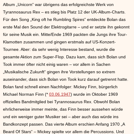
Album „Unicorn“ war übrigens das erfolgreichste Werk von
Tyrannosaurus Rex – es stieg bis Platz 12 der UK-Album-Charts.
Für den Song „King oft he Rumbling Spires“ entdeckte Bolan das
erste Mal den Sound der Elektrogitarre – und er setzte ihn gekonnt
für seine Musik ein. Mitte/Ende 1969 packten die Jungs ihre Tour-
Klamotten zusammen und gingen erstmals auf US-Konzert-
Tournee. Aber: da sehr wenig Interesse bestand, wurde die
gesamte Aktion zum Super-Flop. Dazu kam, dass sich Bolan und
Took immer öfter nicht einig waren – vor allem in Sachen
„Musikalische Zukunft“ gingen ihre Vorstellungen so extrem
auseinander, dass sich Bolan von Took kurz darauf getrennt hatte.
Bolan fand schnell einen Nachfolger: Mickey Finn, bürgerlich
Michael Norman Finn (*
03.06.1947
) wurde im Oktober 1969
offizielles Bandmitglied bei Tyrannosaurus Rex. Obwohl Bolan
ehrlicherweise immer meinte, das Finn besser aussehen würde
und ein weniger guter Musiker sei – aber auch das würde ins
Bandkonzept passen. Das vierte Album erschien Anfang 1970 „A
Beard Of Stars“ – Mickey spielte vor allem die Percussions. Und