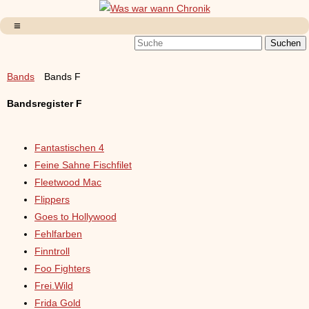
Bands
Bands F
Bandsregister F
Fantastischen 4
Feine Sahne Fischfilet
Fleetwood Mac
Flippers
Goes to Hollywood
Fehlfarben
Finntroll
Foo Fighters
Frei.Wild
Frida Gold