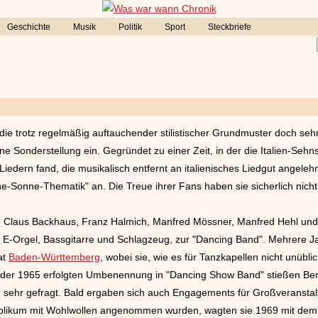
Geschichte
Musik
Politik
Sport
Steckbriefe
die trotz regelmäßig auftauchender stilistischer Grundmuster doch sehr
ine Sonderstellung ein. Gegründet zu einer Zeit, in der die Italien-Seh
iedern fand, die musikalisch entfernt an italienisches Liedgut angeleh
e-Sonne-Thematik" an. Die Treue ihrer Fans haben sie sicherlich nicht 
, Claus Backhaus, Franz Halmich, Manfred Mössner, Manfred Hehl und 
 E-Orgel, Bassgitarre und Schlagzeug, zur "Dancing Band". Mehrere Ja
at
Baden-Württemberg
, wobei sie, wie es für Tanzkapellen nicht unüblic
der 1965 erfolgten Umbenennung in "Dancing Show Band" stießen Be
 sehr gefragt. Bald ergaben sich auch Engagements für Großveranstal
blikum mit Wohlwollen angenommen wurden, wagten sie 1969 mit dem