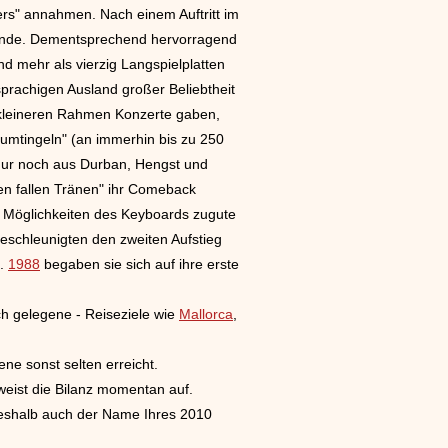
pers" annahmen. Nach einem Auftritt im
 Munde. Dementsprechend hervorragend
nd mehr als vierzig Langspielplatten
sprachigen Ausland großer Beliebtheit
m kleineren Rahmen Konzerte gaben,
rumtingeln" (an immerhin bis zu 250
 nur noch aus Durban, Hengst und
en fallen Tränen" ihr Comeback
en Möglichkeiten des Keyboards zugute
 beschleunigten den zweiten Aufstieg
t.
1988
begaben sie sich auf ihre erste
ich gelegene - Reiseziele wie
Mallorca
,
ne sonst selten erreicht.
eist die Bilanz momentan auf.
Deshalb auch der Name Ihres 2010