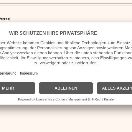
resse
nittlingen
 etc.
Homepage