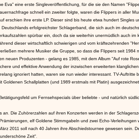
ine Eva" eine erste Singleveröffentlichung, für die sie den Namen "Flip
ernachfrage schnell ein zweiter folgte, waren die Flippers in aller
auf erschien ihre erste LP. Dieser sind bis heute etwa hundert Singles u
zu Deutschlands erfolgreichster Schlagerband, die sich auch im deutsch
erkaufszahlen spürbar ein, doch da sie weiterhin unermüdlich auch i
Während dieser wirtschaftlich schwierigen und vom kräftezehrenden "He
verließen mehrere Musiker die Gruppe, so dass die Flippers seit 1984
ren neuen Produzenten - gelang es 1985, mit dem Album "Auf rote Ros
lsichere und effektive Anwendung der inzwischen erweiterten klanglich
elang ignoriert hatten, waren sie nun wieder interessant. TV-Auftritte
t Goldenen Schallplatten (und 1989 erstmals mit Platin) ausgezeichne
 Betätigungsfeld um Fernsehspecials über beliebte - und natürlich südl
rs an. Die Zuhörerzahlen auf ihren Konzerten werden in der Schlagersze
-Prämierungen, elf Goldene Stimmgabeln und zwei Echo-Verleihungen w
ärz 2011 soll nach 40 Jahren ihre Abschiedstournee gewesen sein. 
wunderschöne Zeit".