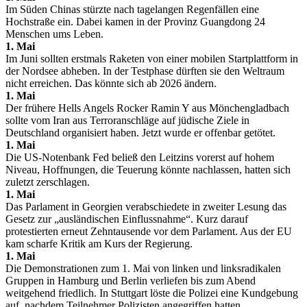
Im Süden Chinas stürzte nach tagelangen Regenfällen eine
Hochstraße ein. Dabei kamen in der Provinz Guangdong 24
Menschen ums Leben.
1. Mai
Im Juni sollten erstmals Raketen von einer mobilen Startplattform in
der Nordsee abheben. In der Testphase dürften sie den Weltraum
nicht erreichen. Das könnte sich ab 2026 ändern.
1. Mai
Der frühere Hells Angels Rocker Ramin Y aus Mönchengladbach
sollte vom Iran aus Terroranschläge auf jüdische Ziele in
Deutschland organisiert haben. Jetzt wurde er offenbar getötet.
1. Mai
Die US-Notenbank Fed beließ den Leitzins vorerst auf hohem
Niveau, Hoffnungen, die Teuerung könnte nachlassen, hatten sich
zuletzt zerschlagen.
1. Mai
Das Parlament in Georgien verabschiedete in zweiter Lesung das
Gesetz zur „ausländischen Einflussnahme“. Kurz darauf
protestierten erneut Zehntausende vor dem Parlament. Aus der EU
kam scharfe Kritik am Kurs der Regierung.
1. Mai
Die Demonstrationen zum 1. Mai von linken und linksradikalen
Gruppen in Hamburg und Berlin verliefen bis zum Abend
weitgehend friedlich. In Stuttgart löste die Polizei eine Kundgebung
auf, nachdem Teilnehmer Polizisten angegriffen hatten.