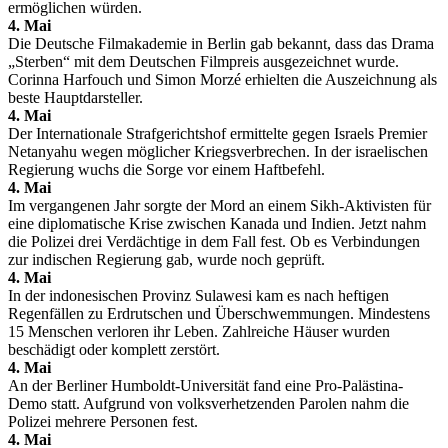
ermöglichen würden.
4. Mai
Die Deutsche Filmakademie in Berlin gab bekannt, dass das Drama
„Sterben“ mit dem Deutschen Filmpreis ausgezeichnet wurde.
Corinna Harfouch und Simon Morzé erhielten die Auszeichnung als
beste Hauptdarsteller.
4. Mai
Der Internationale Strafgerichtshof ermittelte gegen Israels Premier
Netanyahu wegen möglicher Kriegsverbrechen. In der israelischen
Regierung wuchs die Sorge vor einem Haftbefehl.
4. Mai
Im vergangenen Jahr sorgte der Mord an einem Sikh-Aktivisten für
eine diplomatische Krise zwischen Kanada und Indien. Jetzt nahm
die Polizei drei Verdächtige in dem Fall fest. Ob es Verbindungen
zur indischen Regierung gab, wurde noch geprüft.
4. Mai
In der indonesischen Provinz Sulawesi kam es nach heftigen
Regenfällen zu Erdrutschen und Überschwemmungen. Mindestens
15 Menschen verloren ihr Leben. Zahlreiche Häuser wurden
beschädigt oder komplett zerstört.
4. Mai
An der Berliner Humboldt-Universität fand eine Pro-Palästina-
Demo statt. Aufgrund von volksverhetzenden Parolen nahm die
Polizei mehrere Personen fest.
4. Mai