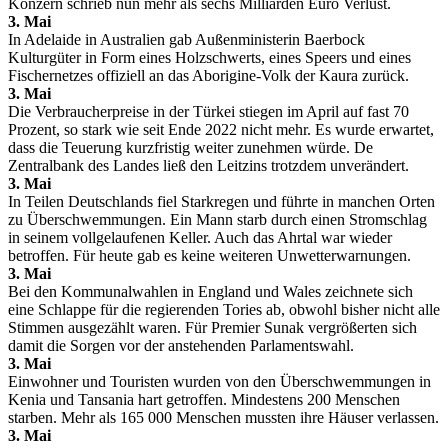
Konzern schrieb nun mehr als sechs Milliarden Euro Verlust.
3. Mai
In Adelaide in Australien gab Außenministerin Baerbock
Kulturgüter in Form eines Holzschwerts, eines Speers und eines
Fischernetzes offiziell an das Aborigine-Volk der Kaura zurück.
3. Mai
Die Verbraucherpreise in der Türkei stiegen im April auf fast 70
Prozent, so stark wie seit Ende 2022 nicht mehr. Es wurde erwartet,
dass die Teuerung kurzfristig weiter zunehmen würde. De
Zentralbank des Landes ließ den Leitzins trotzdem unverändert.
3. Mai
In Teilen Deutschlands fiel Starkregen und führte in manchen Orten
zu Überschwemmungen. Ein Mann starb durch einen Stromschlag
in seinem vollgelaufenen Keller. Auch das Ahrtal war wieder
betroffen. Für heute gab es keine weiteren Unwetterwarnungen.
3. Mai
Bei den Kommunalwahlen in England und Wales zeichnete sich
eine Schlappe für die regierenden Tories ab, obwohl bisher nicht alle
Stimmen ausgezählt waren. Für Premier Sunak vergrößerten sich
damit die Sorgen vor der anstehenden Parlamentswahl.
3. Mai
Einwohner und Touristen wurden von den Überschwemmungen in
Kenia und Tansania hart getroffen. Mindestens 200 Menschen
starben. Mehr als 165 000 Menschen mussten ihre Häuser verlassen.
3. Mai