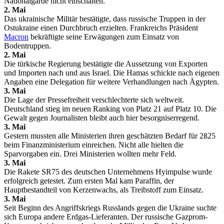
Nationalgarde nicht einschalten.
2. Mai
Das ukrainische Militär bestätigte, dass russische Truppen in der
Ostukraine einen Durchbruch erzielten. Frankreichs Präsident
Macron
bekräftigte seine Erwägungen zum Einsatz von
Bodentruppen.
2. Mai
Die türkische Regierung bestätigte die Aussetzung von Exporten
und Importen nach und aus Israel. Die Hamas schickte nach eigenen
Angaben eine Delegation für weitere Verhandlungen nach Ägypten.
3. Mai
Die Lage der Pressefreiheit verschlechterte sich weltweit.
Deutschland stieg im neuen Ranking von Platz 21 auf Platz 10. Die
Gewalt gegen Journalisten bleibt auch hier besorgniserregend.
3. Mai
Gestern mussten alle Ministerien ihren geschätzten Bedarf für 2ß25
beim Finanzministerium einreichen. Nicht alle hielten die
Sparvorgaben ein. Drei Ministerien wollten mehr Feld.
3. Mai
Die Rakete SR75 des deutschen Unternehmens Hyimpulse wurde
erfolgreich getestet. Zum ersten Mal kam Paraffin, der
Hauptbestandteil von Kerzenwachs, als Treibstoff zum Einsatz.
3. Mai
Seit Beginn des Angriffskriegs Russlands gegen die Ukraine suchte
sich Europa andere Erdgas-Lieferanten. Der russische Gazprom-