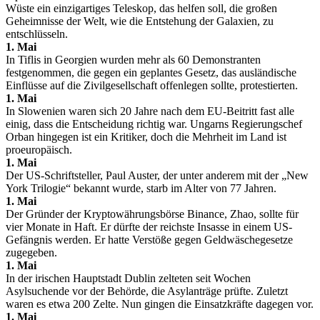
Wüste ein einzigartiges Teleskop, das helfen soll, die großen
Geheimnisse der Welt, wie die Entstehung der Galaxien, zu
entschlüsseln.
1. Mai
In Tiflis in Georgien wurden mehr als 60 Demonstranten
festgenommen, die gegen ein geplantes Gesetz, das ausländische
Einflüsse auf die Zivilgesellschaft offenlegen sollte, protestierten.
1. Mai
In Slowenien waren sich 20 Jahre nach dem EU-Beitritt fast alle
einig, dass die Entscheidung richtig war. Ungarns Regierungschef
Orban hingegen ist ein Kritiker, doch die Mehrheit im Land ist
proeuropäisch.
1. Mai
Der US-Schriftsteller, Paul Auster, der unter anderem mit der „New
York Trilogie“ bekannt wurde, starb im Alter von 77 Jahren.
1. Mai
Der Gründer der Kryptowährungsbörse Binance, Zhao, sollte für
vier Monate in Haft. Er dürfte der reichste Insasse in einem US-
Gefängnis werden. Er hatte Verstöße gegen Geldwäschegesetze
zugegeben.
1. Mai
In der irischen Hauptstadt Dublin zelteten seit Wochen
Asylsuchende vor der Behörde, die Asylanträge prüfte. Zuletzt
waren es etwa 200 Zelte. Nun gingen die Einsatzkräfte dagegen vor.
1. Mai