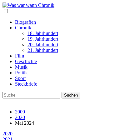
Biografien
Chronik
18. Jahrhundert
19. Jahrhundert
20. Jahrhundert
21. Jahrhundert
Film
Geschichte
Musik
Politik
Sport
Steckbriefe
2000
2020
Mai 2024
2020
2021