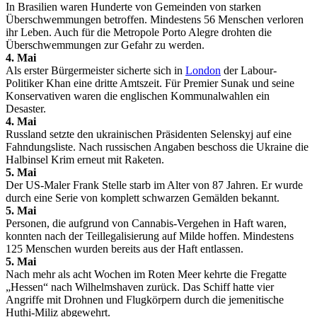
In Brasilien waren Hunderte von Gemeinden von starken
Überschwemmungen betroffen. Mindestens 56 Menschen verloren
ihr Leben. Auch für die Metropole Porto Alegre drohten die
Überschwemmungen zur Gefahr zu werden.
4. Mai
Als erster Bürgermeister sicherte sich in
London
der Labour-
Politiker Khan eine dritte Amtszeit. Für Premier Sunak und seine
Konservativen waren die englischen Kommunalwahlen ein
Desaster.
4. Mai
Russland setzte den ukrainischen Präsidenten Selenskyj auf eine
Fahndungsliste. Nach russischen Angaben beschoss die Ukraine die
Halbinsel Krim erneut mit Raketen.
5. Mai
Der US-Maler Frank Stelle starb im Alter von 87 Jahren. Er wurde
durch eine Serie von komplett schwarzen Gemälden bekannt.
5. Mai
Personen, die aufgrund von Cannabis-Vergehen in Haft waren,
konnten nach der Teillegalisierung auf Milde hoffen. Mindestens
125 Menschen wurden bereits aus der Haft entlassen.
5. Mai
Nach mehr als acht Wochen im Roten Meer kehrte die Fregatte
„Hessen“ nach Wilhelmshaven zurück. Das Schiff hatte vier
Angriffe mit Drohnen und Flugkörpern durch die jemenitische
Huthi-Miliz abgewehrt.