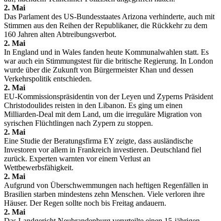
2. Mai
Das Parlament des US-Bundesstaates Arizona verhinderte, auch mit
Stimmen aus den Reihen der Republikaner, die Rückkehr zu dem
160 Jahren alten Abtreibungsverbot.
2. Mai
In England und in Wales fanden heute Kommunalwahlen statt. Es
war auch ein Stimmungstest für die britische Regierung. In London
wurde über die Zukunft von Bürgermeister Khan und dessen
Verkehrspolitik entschieden.
2. Mai
EU-Kommissionspräsidentin von der Leyen und Zyperns Präsident
Christodoulides reisten in den Libanon. Es ging um einen
Milliarden-Deal mit dem Land, um die irreguläre Migration von
syrischen Flüchtlingen nach Zypern zu stoppen.
2. Mai
Eine Studie der Beratungsfirma EY zeigte, dass ausländische
Investoren vor allem in Frankreich investieren. Deutschland fiel
zurück. Experten warnten vor einem Verlust an
Wettbewerbsfähigkeit.
2. Mai
Aufgrund von Überschwemmungen nach heftigen Regenfällen in
Brasilien starben mindestens zehn Menschen. Viele verloren ihre
Häuser. Der Regen sollte noch bis Freitag andauern.
2. Mai
Das Landgericht Neubrandenburg verurteilte einen 15-jährigen