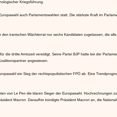
chologischer Kriegsführung.
r Europawahl auch Parlamentswahlen statt. Die stärkste Kraft im Parla
 den iranischen Wächterrat nur sechs Kandidaten zugelassen, die all
für die dritte Amtszeit vereidigt. Seine Partei BJP hatte bei der Parla
Koalitionspartner angewiesen.
Europawahl ein Sieg der rechtspopulistischen FPÖ ab. Eine Trendprogno
sten von Le Pen die klaren Sieger der Europawahl. Hochrechnungen zufo
Präsident Macron. Daraufhin kündigte Präsident Macron an, die Nation