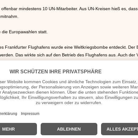
z offenbar mindestens 10 UN-Mitarbeiter. Aus UN-Kreisen hieß es, dass
 mitnahm.
 die Europawahlen statt.
 des Frankfurter Flughafens wurde eine Weltkriegsbombe entdeckt. De
erden. Das wirkte sich auf den Betrieb des Flughafens aus. Auch der 
lte Miele in Deutschland 1 300 Stellen abbauen. Betroffen war vor al
aket von 225 Millionen Dollar für die Ukraine an.
8 auf dem Apollo 8-Flug das Bild „Earthrise“, eines der berühmtesten 
A so früh im Jahr schon so heiß. Im sogenannten Todestal in der Moj