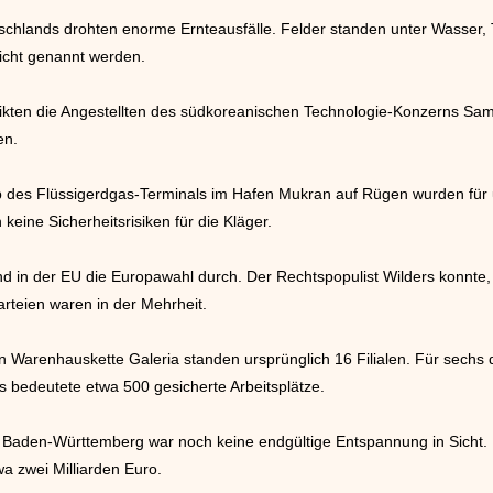
schlands drohten enorme Ernteausfälle. Felder standen unter Wasser,
icht genannt werden.
eikten die Angestellten des südkoreanischen Technologie-Konzerns Sam
en.
 des Flüssigerdgas-Terminals im Hafen Mukran auf Rügen wurden für u
eine Sicherheitsrisiken für die Kläger.
nd in der EU die Europawahl durch. Der Rechtspopulist Wilders konnte, 
rteien waren in der Mehrheit.
den Warenhauskette Galeria standen ursprünglich 16 Filialen. Für sech
 bedeutete etwa 500 gesicherte Arbeitsplätze.
aden-Württemberg war noch keine endgültige Entspannung in Sicht. D
a zwei Milliarden Euro.