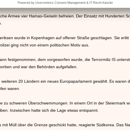
en. Auch Waldbrände wurden gemeldet.
sche Armee vier Hamas-Geiseln befreien. Der Einsatz mit Hunderten 
e.
eriksen wurde in Kopenhagen auf offener Straße geschlagen. Sie erlitt
izei ging nicht von einem politischen Motiv aus.
n festgenommen, dem vorgeworfen wurde, die Terrormiliz IS unterstüt
worben und war den Behörden aufgefallen.
 weiteren 20 Ländern ein neues Europaparlament gewählt. Es waren di
ufen waren.
älle zu schweren Überschwemmungen. In einem Ort in der Steiermark w
en. Inzwischen hatte sich die Lage etwas entspannt.
it Müll über die Grenze geschickt hatte, reagierte Südkorea. Das Na