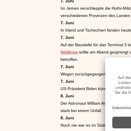
7. Juni
Im Jemen verschleppte die Huthi-Mili
verschiedenen Provinzen des Landes
7. Juni
In Irland und Tschechien fanden heute
7. Juni
Auf der Baustelle für das Terminal 3
Weltkrieg
sollte am Abend gesprengt w
betroffen.
7. Juni
Wegen zurückgegangener Nachfrage wol
7. Juni
US-Präsident Biden kündigte ein Hilfsp
8. Juni
Der Astronaut William Anders, der 196
starb bei einem Unfall.
8. Juni
Noch nie war es im Südwesten der US