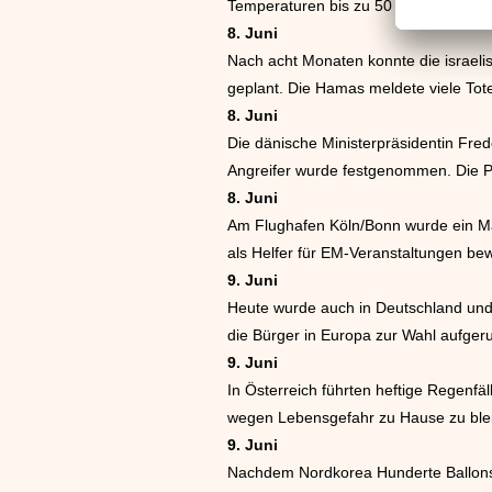
Temperaturen bis zu 50 Grad gemess
8. Juni
Nach acht Monaten konnte die israeli
geplant. Die Hamas meldete viele Tot
8. Juni
Die dänische Ministerpräsidentin Fred
Angreifer wurde festgenommen. Die Pol
8. Juni
Am Flughafen Köln/Bonn wurde ein Man
als Helfer für EM-Veranstaltungen be
9. Juni
Heute wurde auch in Deutschland und
die Bürger in Europa zur Wahl aufger
9. Juni
In Österreich führten heftige Regenf
wegen Lebensgefahr zu Hause zu bleib
9. Juni
Nachdem Nordkorea Hunderte Ballons m