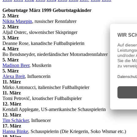
Geburtstage März 1999 Geburtstagskinder
2. März
Nikita Masepin
, russischer Rennfahrer
2. März
Aljaž Osterc, slowenischer Skispringer
3. März
Deanne Rose, kanadische Fußballspielerin
4. März
Bo Bendsneyder, niederländischer Motorradrennfahrer
5. März
Madison Beer
, Musikerin
5. März
Alexa Breit
, Influencerin
11. März
Mirko Antonucci, italienischer Fußballspieler
11. März
Tomi Petrović, kroatischer Fußballspieler
12. März
Kendall Applegate, US-amerikanische Schauspielerin
12. März
Tim Schäcker
, Influencer
17. März
Hanna Binke
, Schauspielerin (Die Kriegerin, Soko Wismar etc.)
19. März