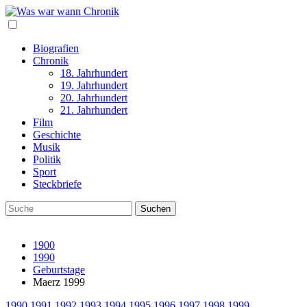
Biografien
Chronik
18. Jahrhundert
19. Jahrhundert
20. Jahrhundert
21. Jahrhundert
Film
Geschichte
Musik
Politik
Sport
Steckbriefe
1900
1990
Geburtstage
Maerz 1999
1990
1991
1992
1993
1994
1995
1996
1997
1998
1999