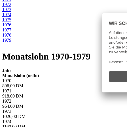
1972
1973
1974
1975
1976
1977
1978
1979
Monatslohn 1970-1979
Jahr
Monatslohn (netto)
1970
896,00 DM
1971
918,00 DM
1972
964,00 DM
1973
1026,00 DM
1974
1160,00 DM