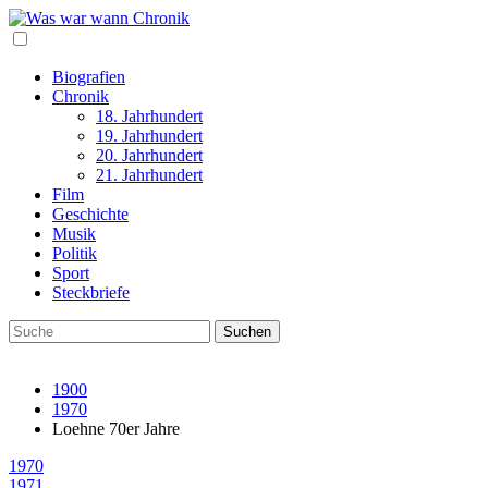
Biografien
Chronik
18. Jahrhundert
19. Jahrhundert
20. Jahrhundert
21. Jahrhundert
Film
Geschichte
Musik
Politik
Sport
Steckbriefe
1900
1970
Loehne 70er Jahre
1970
1971