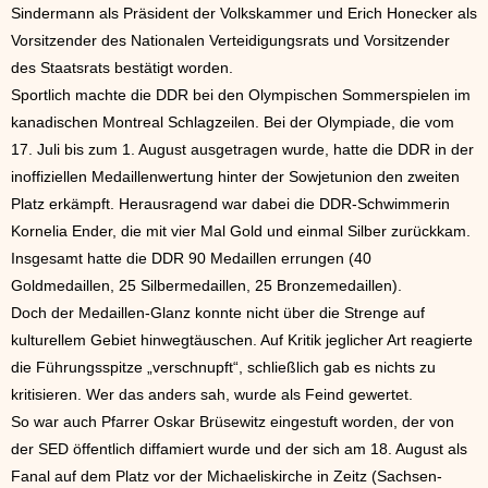
Sindermann als Präsident der Volkskammer und Erich Honecker als
Vorsitzender des Nationalen Verteidigungsrats und Vorsitzender
des Staatsrats bestätigt worden.
Sportlich machte die DDR bei den Olympischen Sommerspielen im
kanadischen Montreal Schlagzeilen. Bei der Olympiade, die vom
17. Juli bis zum 1. August ausgetragen wurde, hatte die DDR in der
inoffiziellen Medaillenwertung hinter der Sowjetunion den zweiten
Platz erkämpft. Herausragend war dabei die DDR-Schwimmerin
Kornelia Ender, die mit vier Mal Gold und einmal Silber zurückkam.
Insgesamt hatte die DDR 90 Medaillen errungen (40
Goldmedaillen, 25 Silbermedaillen, 25 Bronzemedaillen).
Doch der Medaillen-Glanz konnte nicht über die Strenge auf
kulturellem Gebiet hinwegtäuschen. Auf Kritik jeglicher Art reagierte
die Führungsspitze „verschnupft“, schließlich gab es nichts zu
kritisieren. Wer das anders sah, wurde als Feind gewertet.
So war auch Pfarrer Oskar Brüsewitz eingestuft worden, der von
der SED öffentlich diffamiert wurde und der sich am 18. August als
Fanal auf dem Platz vor der Michaeliskirche in Zeitz (Sachsen-