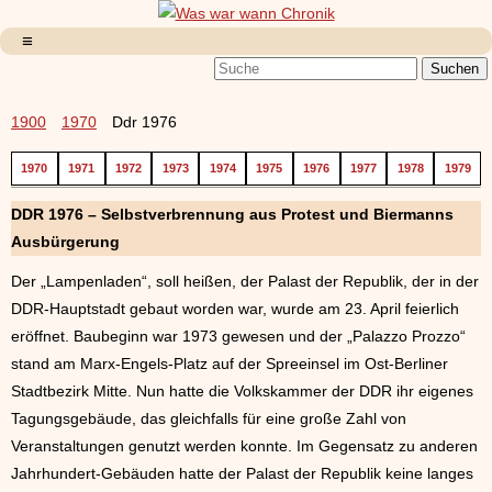
1900
1970
Ddr 1976
1970
1971
1972
1973
1974
1975
1976
1977
1978
1979
DDR 1976 – Selbstverbrennung aus Protest und Biermanns
Ausbürgerung
Der „Lampenladen“, soll heißen, der Palast der Republik, der in der
DDR-Hauptstadt gebaut worden war, wurde am 23. April feierlich
eröffnet. Baubeginn war 1973 gewesen und der „Palazzo Prozzo“
stand am Marx-Engels-Platz auf der Spreeinsel im Ost-Berliner
Stadtbezirk Mitte. Nun hatte die Volkskammer der DDR ihr eigenes
Tagungsgebäude, das gleichfalls für eine große Zahl von
Veranstaltungen genutzt werden konnte. Im Gegensatz zu anderen
Jahrhundert-Gebäuden hatte der Palast der Republik keine langes