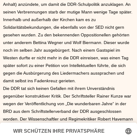
Anhalt) anzündete, um damit die DDR-Schulpolitik anzuklagen. An
seinen Verbrennungen starb der mutige Mann wenige Tage später.
Innerhalb und außerhalb der Kirchen kam es zu
Solidaritätsbekundungen, die ebenfalls von der SED nicht gern
gesehen wurden. Zu den bekennenden Oppositionellen gehörten
unter anderem Bettina Wegner und Wolf Biermann. Dieser wurde
noch im selben Jahr ausgebürgert. Nach einem Gastspiel im
Westen durfte er nicht mehr in die DDR einreisen, was einen Tag
später sofort zu einer Petition von Intellektuellen führte, die sich
gegen die Ausbürgerung des Liedermachers aussprachen und
damit selbst ins Fadenkreuz gerieten.
Die DDR tat sich keinen Gefallen mit ihrem Unverständnis
gegenüber konstruktiver Kritik. Der Schriftsteller Rainer Kunze war
wegen der Veröffentlichung von „Die wunderbaren Jahre“ in der
BRD aus dem Schriftstellerverband der DDR ausgeschlossen
worden. Der Wissenschaftler und Regimekritiker Robert Havemann
wurde unter Hausarrest gestellt.
Und als der ARD-Korrespondent Lothar Loewe wegen des Satzes