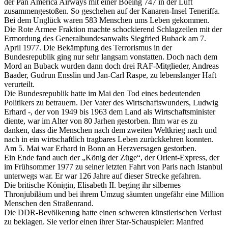
der Pan America Airways mit einer Boeing 747 in der Luft
zusammengestoßen. So geschehen auf der Kanaren-Insel Teneriffa.
Bei dem Unglück waren 583 Menschen ums Leben gekommen.
Die Rote Armee Fraktion machte schockierend Schlagzeilen mit der
Ermordung des Generalbundesanwalts Siegfried Buback am 7.
April 1977. Die Bekämpfung des Terrorismus in der
Bundesrepublik ging nur sehr langsam vonstatten. Doch nach dem
Mord an Buback wurden dann doch drei RAF-Mitglieder, Andreas
Baader, Gudrun Ensslin und Jan-Carl Raspe, zu lebenslanger Haft
verurteilt.
Die Bundesrepublik hatte im Mai den Tod eines bedeutenden
Politikers zu betrauern. Der Vater des Wirtschaftswunders, Ludwig
Erhard -, der von 1949 bis 1963 dem Land als Wirtschaftsminister
diente, war im Alter von 80 Jarhen gestorben. Ihm war es zu
danken, dass die Menschen nach dem zweiten Weltkrieg nach und
nach in ein wirtschaftlich tragbares Leben zurückkehren konnten.
Am 5. Mai war Erhard in Bonn an Herzversagen gestorben.
Ein Ende fand auch der „König der Züge“, der Orient-Express, der
im Frühsommer 1977 zu seiner letzten Fahrt von Paris nach Istanbul
unterwegs war. Er war 126 Jahre auf dieser Strecke gefahren.
Die britische Königin, Elisabeth II. beging ihr silbernes
Thronjubiläum und bei ihrem Umzug säumten ungefähr eine Million
Menschen den Straßenrand.
Die DDR-Bevölkerung hatte einen schweren künstlerischen Verlust
zu beklagen. Sie verlor einen ihrer Star-Schauspieler: Manfred