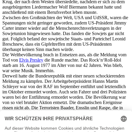
Krug, der nach dem Westen übersiedelte, nachdem er sich zu dem
ausgebürgerten Liedermacher Wolf Biermann bekannt hatte und
anschließend mit einem Berufsverbot leben musste.
Zwischen den Großmächten der Welt, USA und UdSSR, waren die
Spannungen nicht geringer geworden, zudem US-Präsident Jimmy
Carter immer wieder auf die Menschenrechtsverletzungen in der
Sowjetunion hingewiesen hatte. Das fanden die Sowjets gar nicht
gut. Folglich befand der sowjetische Staats- und Parteichef Leonid
Breschnew, dass ein Gipfeltreffen mit dem US-Präsidenten
überhaupt keinen Sinn machen würde.
Die Weltbevölkerung brach in Entsetzen aus, als die Meldung vom
Tod von
Elvis Presley
die Runde machte. Das Rock‘n‘Roll-Idol
starb am 16. August 1977 im Alter von nur 42 Jahren. Was blieb,
war seine Musik. Immerhin.
Derweil hatte die Bundesrepublik mit einer neuen schockierenden
Meldung zu kämpfen. Der Arbeitgeberpräsident Hanns Martin
Schleyer war von der RAF im September entführt und letztendlich
im Oktober ermordet worden. Auch sein Fahrer und drei Polizisten
waren bei der Entführung ermordet worden. Die Bevölkerung war
von so viel brutaler Aktion entsetzt. Die dramatischen Ereignisse
rissen nicht ab. Die Terroristen Baader, Ensslin und Raspe, die in
Stuttgart-Stammheim einsaßen, hatten im Oktober Suizid verübt.
Grund genug für den baden-württembergischen Justizminister
Traugott Bender, seinen Rückzug anzutreten.
Während in der CSSR die oppositionelle Bewegung „Charta 77“ im