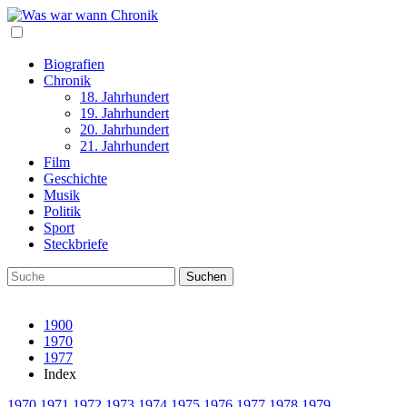
Biografien
Chronik
18. Jahrhundert
19. Jahrhundert
20. Jahrhundert
21. Jahrhundert
Film
Geschichte
Musik
Politik
Sport
Steckbriefe
1900
1970
1977
Index
1970
1971
1972
1973
1974
1975
1976
1977
1978
1979