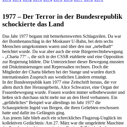
1977 – Der Terror in der Bundesrepublik
schockierte das Land
Das Jahr 1977 begann mit bemerkenswerten Schlagzeilen. Da war
der Bombenanschlag in der Moskauer U-Bahn, bei dem sechs
Menschen umgekommen waren und über den nur „nebelhaft“
berichtet wurde. Da war aber auch die erste Bürgerrechtsbewegung
- „Charta 77“ -, die sich in der CSSR etablierte und eine Opposition
zur Regierung bildete. Die Unterzeichner dieser Bewegung mussten
mit Diskriminierungen und Repressalien rechnen. Doch die
Mitglieder der Charta blieben bei der Stange und wurden durch
internationalen Zuspruch aus westlichen Ländern ermutigt.
In der Bundesrepublik kam 1977 eine Zeitschrift heraus, die vor
allem durch ihre Herausgeberin, Alice Schwarzer, eine Organ der
Frauenbewegung wurde. Frauen wurden immer selbstbewusster und
ließen sich durchaus nicht mehr nur an den Herd verbannen. Ein
„gefährliches“ Beispiel war allerdings im Jahr 1977 die
Schauspielerin Ingrid van Bergen, die ihren Geliebten erschossen
hatte und dafür ins Gefängnis ging.
Aus jenem Jahr blieb auch ein schreckliches Flugzeug-Unglück im
kollektiven Gedächtnis: Am 27. März war die umgeleitete Maschine