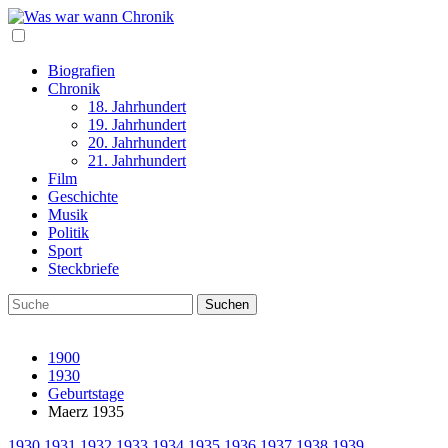
Biografien
Chronik
18. Jahrhundert
19. Jahrhundert
20. Jahrhundert
21. Jahrhundert
Film
Geschichte
Musik
Politik
Sport
Steckbriefe
1900
1930
Geburtstage
Maerz 1935
1930
1931
1932
1933
1934
1935
1936
1937
1938
1939