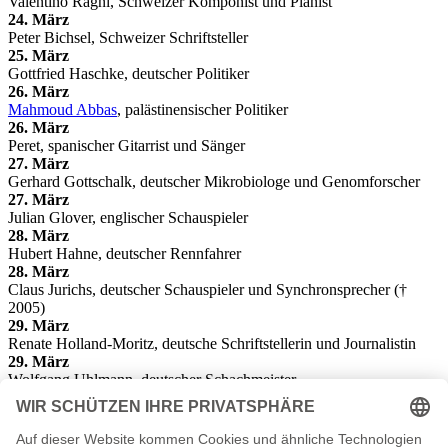
Valentino Ragni, Schweizer Komponist und Pianist
24. März
Peter Bichsel, Schweizer Schriftsteller
25. März
Gottfried Haschke, deutscher Politiker
26. März
Mahmoud Abbas
, palästinensischer Politiker
26. März
Peret, spanischer Gitarrist und Sänger
27. März
Gerhard Gottschalk, deutscher Mikrobiologe und Genomforscher
27. März
Julian Glover, englischer Schauspieler
28. März
Hubert Hahne, deutscher Rennfahrer
28. März
Claus Jurichs, deutscher Schauspieler und Synchronsprecher (†
2005)
29. März
Renate Holland-Moritz, deutsche Schriftstellerin und Journalistin
29. März
Wolfgang Uhlmann, deutscher Schachmeister
30. März
Karl Berger, deutscher Jazz-Vibraphonist und Pianist
30. März