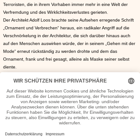
Terroristen, die in ihrem Vorhaben immer mehr in eine Welt der
Verfremdung und des Wirklichkeitsverlustes gerieten.
Der Architekt Adolf Loos brachte seine Aufsehen erregende Schrift
„Ornament und Verbrechen“ heraus, ein radikaler Angriff auf die
Verschnörkelung in der Architektur, die sich darüber hinaus auch
auf den Menschen auswirken würde, der in seinem „Gehen mit der
Mode“ erneut rückständig zu werden drohte und dem das
Ornament, frank und frei gesagt, alleine als Maske seiner selbst
diente.
Von Robert Walser wiederum kam der kleinere, aber umso feinere
Roman „Der Gehülfe“ heraus, worin er sich mit dem Niedergang
der Familie eines Erfinders beschäftigte, und Jakob Wassermann
schrieb sein aus vielen wirklichen Quellen geschöpftes Werk
„Casper Hauser oder Die Trägheit des Herzens“.
Der Literaturnobelpreis wurde an den deutschen Professor für
Philosophie und Pädagogik Rudolf Christoph Eucken verliehen.
Seine Werke zeichnete die stete Suche nach der Wahrheit aus und
der Versuch, die Philosophie und eine ideale Weltanschauung