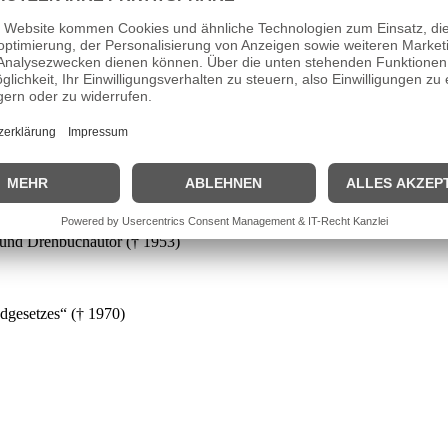
tkrieg († 2008)
 und Drehbuchautor († 1953)
ndgesetzes“ († 1970)