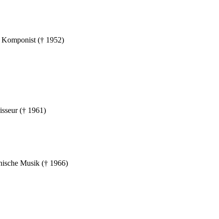
d Komponist († 1952)
isseur († 1961)
nische Musik († 1966)