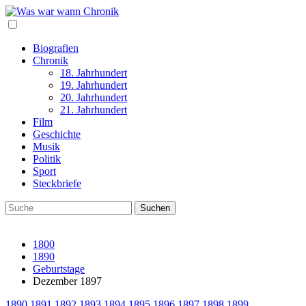
Biografien
Chronik
18. Jahrhundert
19. Jahrhundert
20. Jahrhundert
21. Jahrhundert
Film
Geschichte
Musik
Politik
Sport
Steckbriefe
1800
1890
Geburtstage
Dezember 1897
1890
1891
1892
1893
1894
1895
1896
1897
1898
1899