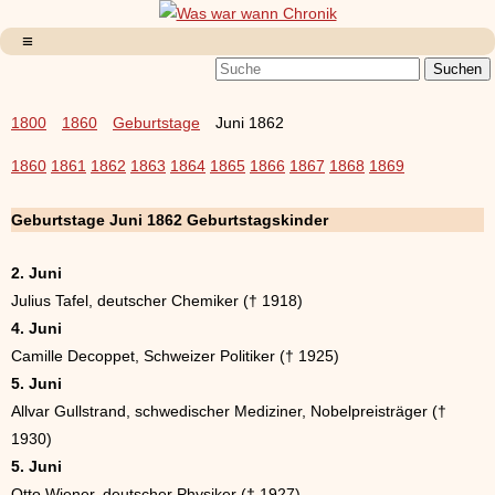
1800
1860
Geburtstage
Juni 1862
1860
1861
1862
1863
1864
1865
1866
1867
1868
1869
Geburtstage Juni 1862 Geburtstagskinder
2. Juni
Julius Tafel, deutscher Chemiker († 1918)
4. Juni
Camille Decoppet, Schweizer Politiker († 1925)
5. Juni
Allvar Gullstrand, schwedischer Mediziner, Nobelpreisträger (†
1930)
5. Juni
Otto Wiener, deutscher Physiker († 1927)