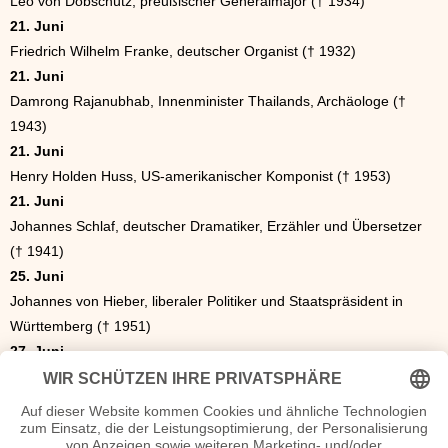
Leo von Dobschütz, preußischer Generalmajor († 1934)
21. Juni
Friedrich Wilhelm Franke, deutscher Organist († 1932)
21. Juni
Damrong Rajanubhab, Innenminister Thailands, Archäologe (†
1943)
21. Juni
Henry Holden Huss, US-amerikanischer Komponist († 1953)
21. Juni
Johannes Schlaf, deutscher Dramatiker, Erzähler und Übersetzer
(† 1941)
25. Juni
Johannes von Hieber, liberaler Politiker und Staatspräsident in
Württemberg († 1951)
27. Juni
Johann Puch, österreichischer Ingenieur und Industrieller († 1914)
Die besondere Geschenkidee zum Geburtstag
Das ideale Geschenk. Eine Zeitung von 1962. Was war los in