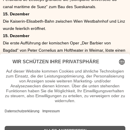
canal maritime de Suez“ zum Bau des Sueskanals.
15. Dezember
Die Kaiserin-Elisabeth-Bahn zwischen Wien Westbahnhof und Linz
wurde feierlich eröffnet.
15. Dezember
Die erste Aufführung der komischen Oper „Der Barbier von
Bagdad“ von Peter Cornelius am Hoftheater in Weimar, löste einen
Theaterskandal aus. Gegner von Franz Liszt, der die Oper
dirigierte, störten die Aufführung. Liszt beendete daraufhin seine
Tätigkeit als Dirigent in Weimar.
24. Dezember
In Yale kam es zu Rassenunruhen, als ein freigelassener Sklave
von zwei weißen Goldsuchern zusammengeschlagen wurde.
25. Dezember
Das „Oratorio de Noel“ von Camille Saint-Saens wurde in der
Pariser Madeleine uraufgeführt.