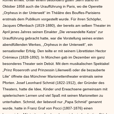
Komet erhielt. Unter einem besonders guten Stern stand im
Oktober 1858 auch die Uraufführung in Paris, wo die Operette
„Orpheus in der Unterwelt“ im Théâtre des Bouffes-Parisiens
erstmals dem Publikum vorgestellt wurde. Für ihren Schöpfer,
Jacques Offenbach (1819-1880), der bereits am selben Theater im
April jenes Jahres seinen Einakter „Die verwandelte Katze“ zur
Uraufführung gebracht hatte, war die Vorstellung seines ersten
abendfüllenden Werkes, „Orpheus in der Unterwelt“, ein
sensationeller Erfolg. Den teilte er mit seinem Librettisten Hector
Crémieux (1828-1892). In München gab im Dezember ein ganz
besonderes Theater sein Debüt. Mit dem musikalischen Spektakel
„Prinz Rosenroth und Prinzessin Lilienweiß oder die bezauberte
Lilie“ öffnete das Münchner Marionettentheater erstmals seine
Pforten. Josef Leonhard Schmid (1822-1912), der Gründer des
Theaters, hatte die Idee, Kinder und Erwachsene gemeinsam mit
spielerischem Lernen und viel Spaß mit seinen Marionetten zu
unterhalten. Schmid, der liebevoll nur „Papa Schmid“ genannt
wurde, hatte in Franz Graf von Pocci (1807-1876) einen