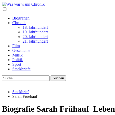
Biografien
Chronik
18. Jahrhundert
19. Jahrhundert
20. Jahrhundert
21. Jahrhundert
Film
Geschichte
Musik
Politik
Sport
Steckbriefe
Steckbrief
Sarah Fruehauf
Biografie Sarah Frühauf Leben