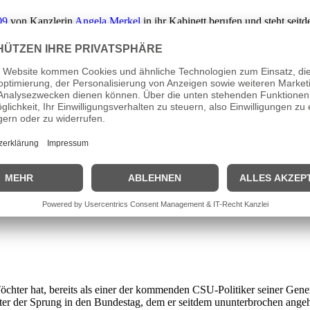
09
von Kanzlerin
Angela Merkel
in ihr Kabinett berufen und steht sei
senen oberbayerischen Müllerfamilie und wurde am
10. Februar 1954
im 
ns-Universität (LMU) schloss er 1979 als Diplom-Kaufmann ab. Paral
s Gesellschafter in den elterlichen Betrieb „Ramsauer Talmühle“ ein. 1985
öchter hat, bereits als einer der kommenden CSU-Politiker seiner Gener
ter der Sprung in den Bundestag, dem er seitdem ununterbrochen angehö