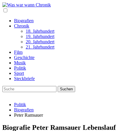
Biografien
Chronik
18. Jahrhundert
19. Jahrhundert
20. Jahrhundert
21. Jahrhundert
Film
Geschichte
Musik
Politik
Sport
Steckbriefe
Politik
Biografien
Peter Ramsauer
Biografie Peter Ramsauer Lebenslauf