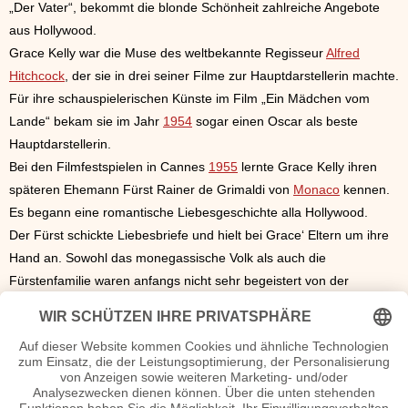
„Der Vater“, bekommt die blonde Schönheit zahlreiche Angebote
aus Hollywood.
Grace Kelly war die Muse des weltbekannte Regisseur
Alfred
Hitchcock
, der sie in drei seiner Filme zur Hauptdarstellerin machte.
Für ihre schauspielerischen Künste im Film „Ein Mädchen vom
Lande“ bekam sie im Jahr
1954
sogar einen Oscar als beste
Hauptdarstellerin.
Bei den Filmfestspielen in Cannes
1955
lernte Grace Kelly ihren
späteren Ehemann Fürst Rainer de Grimaldi von
Monaco
kennen.
Es begann eine romantische Liebesgeschichte alla Hollywood.
Der Fürst schickte Liebesbriefe und hielt bei Grace‘ Eltern um ihre
Hand an. Sowohl das monegassische Volk als auch die
Fürstenfamilie waren anfangs nicht sehr begeistert von der
Damenwahl des Fürsten.
Die standesamtliche Trauung fand am
18. April
1956
statt.
Nachdem sie alle folgenden Filmangebote ablehnte und sich immer
mehr den Aufgaben einer Landesmutter zuwandte, gewöhnte man
sich an das „Starlet“ am Hofe.