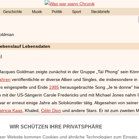
Geschichte
Musik
Politik
Sport
Steckbriefe
oldman
Lebenslauf Lebensdaten
h)
acques Goldman zeigte zunächst in der Gruppe „Taï Phong“ sein Kön
ahren
veröffentlichte er diverse Alben und Singles, die insbesondere i
es eingespielte und Ende
1985
herausgebrachte Song „Je te donne“ hie
 mit der US-Sängerin Carole Fredericks und mit Michael Jones nahm G
ar er erneut einige Jahre als Solokünstler tätig. Abgesehen von seine
atricia Kaas
, Khaled,
Célin Dion
und andere Stars. Er ist zum zweiten M