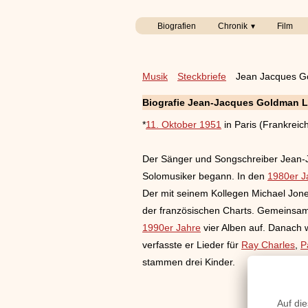
Biografien
Chronik
Film
Musik
Steckbriefe
Jean Jacques G
Biografie Jean-Jacques Goldman 
*
11. Oktober 1951
in Paris (Frankreic
Der Sänger und Songschreiber Jean-J
Solomusiker begann. In den
1980er J
Der mit seinem Kollegen Michael Jon
der französischen Charts. Gemeinsam
1990er Jahre
vier Alben auf. Danach w
verfasste er Lieder für
Ray Charles
,
P
stammen drei Kinder.