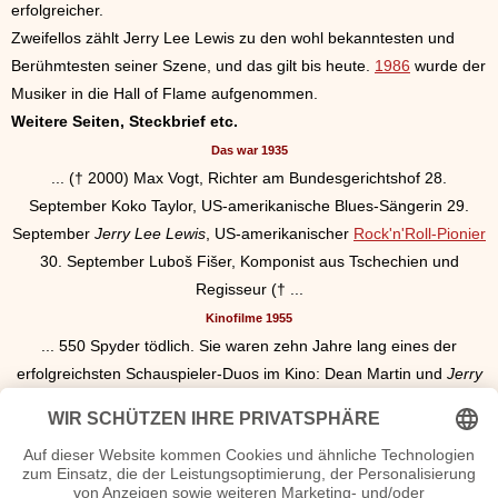
erfolgreicher.
Zweifellos zählt Jerry Lee Lewis zu den wohl bekanntesten und
Berühmtesten seiner Szene, und das gilt bis heute.
1986
wurde der
Musiker in die Hall of Flame aufgenommen.
Weitere Seiten, Steckbrief etc.
Das war 1935
... († 2000) Max Vogt, Richter am Bundesgerichtshof 28.
September Koko Taylor, US-amerikanische Blues-Sängerin 29.
September
Jerry
Lee
Lewis
, US-amerikanischer
Rock'n'Roll-Pionier
30. September Luboš Fišer, Komponist aus Tschechien und
Regisseur († ...
Kinofilme 1955
... 550 Spyder tödlich. Sie waren zehn Jahre lang eines der
erfolgreichsten Schauspieler-Duos im Kino: Dean Martin und
Jerry
Lewis
.
In dieser Zeit entstanden 16 Kinostreifen mit den beiden –
einer davon wurde im Filmjahr 1955 gezeigt: „Der ... ... geraten
lässt, versteht sich fast von selbst. Jo Van F
lee
t bekam den Oscar
als „Beste Nebendarstellerin“ – zu dem gab ...