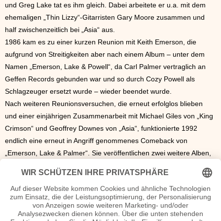
und Greg Lake tat es ihm gleich. Dabei arbeitete er u.a. mit dem
ehemaligen „Thin Lizzy“-Gitarristen Gary Moore zusammen und
half zwischenzeitlich bei „Asia“ aus.
1986 kam es zu einer kurzen Reunion mit Keith Emerson, die
aufgrund von Streitigkeiten aber nach einem Album – unter dem
Namen „Emerson, Lake & Powell“, da Carl Palmer vertraglich an
Geffen Records gebunden war und so durch Cozy Powell als
Schlagzeuger ersetzt wurde – wieder beendet wurde.
Nach weiteren Reunionsversuchen, die erneut erfolglos blieben
und einer einjährigen Zusammenarbeit mit Michael Giles von „King
Crimson“ und Geoffrey Downes von „Asia“, funktionierte 1992
endlich eine erneut in Angriff genommenes Comeback von
„Emerson, Lake & Palmer“. Sie veröffentlichen zwei weitere Alben,
die deutlich härter und weniger experimentell waren, als viele ihrer
Vorgänger und trennten sich 1998 zum wiederholten Male.
Aber Lake blieb beschäftigt. So tourte er 2001 zusammen mit
Ringo Starr und dessen „All-Star-Band“ und gründete seine eigene
Kapelle namens „Greg Lake Band“.