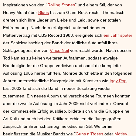
Inspirationen von den "
Rolling Stones
" und einem Stil, der von
Heavy Metal über
Blues
bis zum Glam-Rock reicht. Thematisch
drehten sich ihre Lieder um Liebe und Leid, sowie der totalen
Entfremdung. Nach dem erfolgreich unterschriebenen
Plattenvertrag mit CBS Record 1983, ereignete sich
ein Jahr später
der Schicksalsschlag der Band: der tödliche Autounfall ihres
Schlagzeugers, der von
Vince Neil
verursacht wurde. Nach dessen
Tod kam es zu keinen weiteren Aufnahmen, sodass etwaige
Bandmitglieder die Gruppe verließen und somit die komplette
Auflösung 1985 herbeiführten. Monroe durchlebte in den folgenden
Jahren unterschiedliche Kurzprojekte mit Künstlern wie
Iggy Pop
.
Erst 2002 fand sich die Band in neuer Besetzung wieder
zusammen. Ein neues Album und verschiedene Tourneen konnten
aber die zweite Auflösung im Jahr 2009 nicht verhindern. Obwohl
der kommerzielle Erfolg ausblieb, bildete sich um die Gruppe eine
Art Kult und auch bei den Kritikern erhielten die Jungs großen
Zuspruch für ihren schlampig melodischen Stil. Weiterhin
beeinflussten die Musiker Bands wie "
Guns n´Roses
oder
Mötley