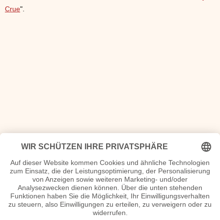
Crue
".