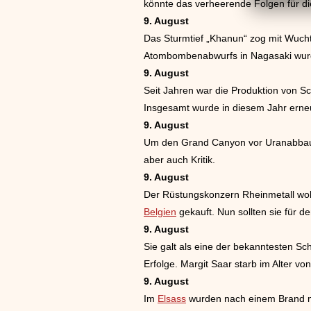
könnte das verheerende Folgen für di
9. August
Das Sturmtief „Khanun“ zog mit Wuch
Atombombenabwurfs in Nagasaki wurde
9. August
Seit Jahren war die Produktion von Sc
Insgesamt wurde in diesem Jahr erneu
9. August
Um den Grand Canyon vor Uranabbau z
aber auch Kritik.
9. August
Der Rüstungskonzern Rheinmetall woll
Belgien
gekauft. Nun sollten sie für 
9. August
Sie galt als eine der bekanntesten Sc
Erfolge. Margit Saar starb im Alter vo
9. August
Im
Elsass
wurden nach einem Brand m