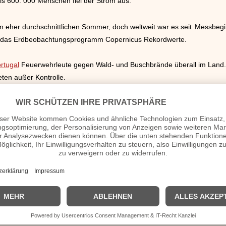
ls 600. 000 Menschen fiel der Strom aus.
n eher durchschnittlichen Sommer, doch weltweit war es seit
Messbegi
te das Erdbeobachtungsprogramm Copernicus Rekordwerte.
rtugal
Feuerwehrleute gegen Wald- und Buschbrände überall im Land
ten außer Kontrolle.
hwere Schäden an. Straßen wurden überschwemmt, Menschen teils mit 
n Zug entgleist, weil der Bahndamm unterspült worden war.
enbosse der Welt. Jetzt verurteilte ein US-Gericht den Kartellchef „Oton
r, betonte der zuständige Staatsanwalt.
ng und Geschlechtsidentität bis zur zwölften Klassenstufe nicht mehr Te
akespeare-Werke zum Opfer.
im Juli gesunken. Damit war es nun zur Deflation gekommen. Setzt sich 