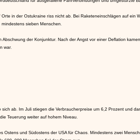
 Norddeutschland für ausgefallene Fährverbindungen und umgestürzte 
f Orte in der Ostukraine riss nicht ab. Bei Raketeneinschlägen auf ein 
e mindestens sieben Menschen.
en Abschwung der Konjunktur. Nach der Angst vor einer Deflation kame
n war.
e sich ab. Im Juli stiegen die Verbraucherpreise um 6,2 Prozent und da
 die Teuerung weiter auf hohem Niveau.
des Ostens und Südostens der USA für Chaos. Mindestens zwei Mensche