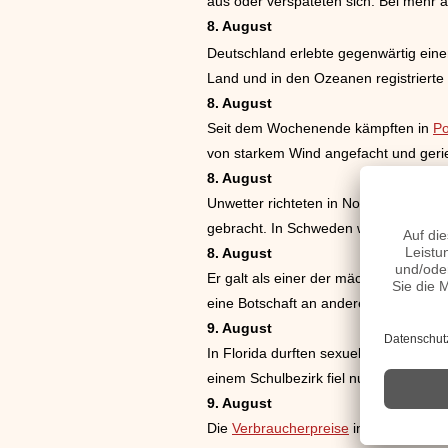
aus oder verspäteten sich. Bei mehr a
8. August
Deutschland erlebte gegenwärtig eine
Land und in den Ozeanen registrier
8. August
Seit dem Wochenende kämpften in
Po
von starkem Wind angefacht und gerie
8. August
Unwetter richteten in Nordeuropa sc
gebracht. In Schweden war gestern ei
8. August
Er galt als einer der mächtigsten Drog
eine Botschaft an andere Kartellführe
9. August
In Florida durften sexuelle Orientieru
einem Schulbezirk fiel nun sogar Sh
9. August
Die
Verbraucherpreise
in
China
waren 