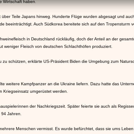
e Wirtschaft haben.
t über Teile Japans hinweg. Hunderte Flüge wurden abgesagt und auch
 beeinträchtigt. Auch Südkorea bereitete sich auf den Tropensturm v
hweinefleisch in Deutschland rückläufig, doch der Anteil an der gesamt
t weniger Fleisch von deutschen Schlachthöfen produziert.
u schützen, erklärte US-Präsident Biden die Umgebung zum Naturschut
te weitere Kampfpanzer an die Ukraine liefern. Dazu hatte das Unter
den Kriegseinsatz umgerüstet werden.
hauspielerinnen der Nachkriegszeit. Später feierte sie auch als Regiss
n 94 Jahren.
ehrere Menschen vermisst. Es wurde befürchtet, dass sie ums Lebe