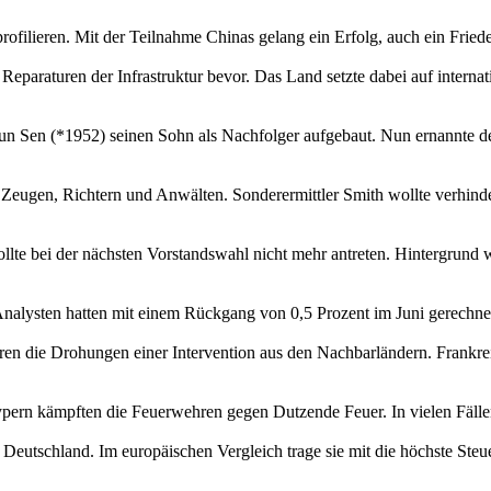
rofilieren. Mit der Teilnahme Chinas gelang ein Erfolg, auch ein Fried
turen der Infrastruktur bevor. Das Land setzte dabei auf internatio
un Sen (*1952) seinen Sohn als Nachfolger aufgebaut. Nun ernannte 
Zeugen, Richtern und Anwälten. Sonderermittler Smith wollte verhinde
te bei der nächsten Vorstandswahl nicht mehr antreten. Hintergrund w
. Analysten hatten mit einem Rückgang von 0,5 Prozent im Juni gerechnet
en die Drohungen einer Intervention aus den Nachbarländern. Frankreic
pern kämpften die Feuerwehren gegen Dutzende Feuer. In vielen Fälle
ht in Deutschland. Im europäischen Vergleich trage sie mit die höchste