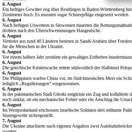
6. August
Ein heftiges Gewitter zog über Reutlingen in Baden-Württemberg hi
Zentimeter hoch. Es mussten sogar Schneepflüge eingesetzt werden.
6. August
Nach heftigen Unwettern in Slowenien dauerten die Rettungsmaßnah
drohten nach den Überschwemmungen Hangrutsche.
6. August
Vertreter aus rund 40 Ländern berieten in Saudi-Arabien über Friede
für die Menschen in der Ukraine.
6. August
Vor einem halben Jahr zerstörte ein gewaltiges Erdbeben hunderttau
6. August
Die griechische Küstenwache rettete südwestlich der Halbinsel Pelo
6. August
Die Philippinen warfen China vor, im Südchinesischen Meer ein Sch
lediglich „Regulierungen“ vorgenommen.
6. August
In der pakistanischen Stadt Ghotki entgleiste ein Zug und kollidier
noch unklar, ob ein mechanischer Fehler oder ein Anschlag die Ursa
6. August
Im Westjordanland erschossen israelische Soldaten drei militante Pal
Sturmgewehr sichergestellt.
7. August
Die Ukraine attackierte nach eigenen Angaben zwei Autobahnbrücken 
worden.