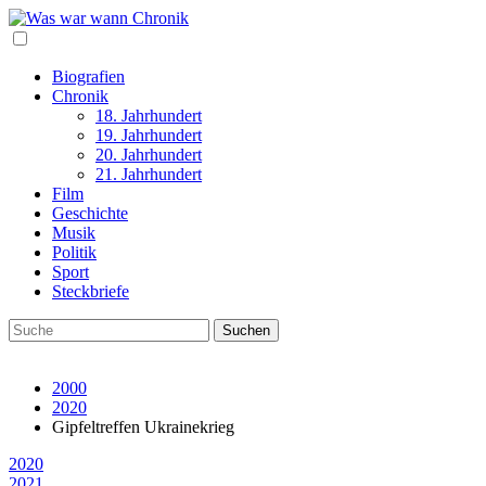
Biografien
Chronik
18. Jahrhundert
19. Jahrhundert
20. Jahrhundert
21. Jahrhundert
Film
Geschichte
Musik
Politik
Sport
Steckbriefe
2000
2020
Gipfeltreffen Ukrainekrieg
2020
2021