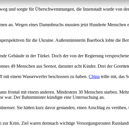
nweg und sorgte für Überschwemmungen, die Innenstadt wurde von dem 
men an. Wegen eines Dammbruchs mussten jetzt Hunderte Menschen eva
nsperspektiven für die Ukraine. Außenministerin Baerbock lobte die Be
sende Gebäude in der Türkei. Doch der von der Regierung versprochene 
ponnes 49 Menschen aus Seenot, darunter acht Kinder. Drei der Gerett
iff mit einem Wasserwerfer beschossen zu haben.
China
teilte mit, das
te dann frontal mit einem anderen. Mindestens 30 Menschen starben. Me
che war. Der Bahnminister kündigte eine Untersuchung an.
ästinenser. Sie hätten kurz davor gestanden, einen Anschlag zu verüben
zur Krim. Ziel waren demnach wichtige Versorgungsrouten Russlands. 