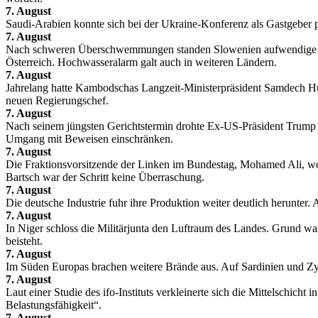
7. August
Saudi-Arabien konnte sich bei der Ukraine-Konferenz als Gastgeber p
7. August
Nach schweren Überschwemmungen standen Slowenien aufwendige Repara
Österreich. Hochwasseralarm galt auch in weiteren Ländern.
7. August
Jahrelang hatte Kambodschas Langzeit-Ministerpräsident Samdech H
neuen Regierungschef.
7. August
Nach seinem jüngsten Gerichtstermin drohte Ex-US-Präsident Trump 
Umgang mit Beweisen einschränken.
7. August
Die Fraktionsvorsitzende der Linken im Bundestag, Mohamed Ali, woll
Bartsch war der Schritt keine Überraschung.
7. August
Die deutsche Industrie fuhr ihre Produktion weiter deutlich herunter
7. August
In Niger schloss die Militärjunta den Luftraum des Landes. Grund war
beisteht.
7. August
Im Süden Europas brachen weitere Brände aus. Auf Sardinien und Zy
7. August
Laut einer Studie des ifo-Instituts verkleinerte sich die Mittelschic
Belastungsfähigkeit“.
7. August