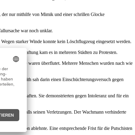
der nur mithilfe von Mimik und einer schrillen Glocke
allursache war noch unklar.
t. Wegen starker Winde konnte kein Löschflugzeug eingesetzt werden.
ch seiner Verhaftung kam es in mehreren Städten zu Protesten.
 Ganze Städte waren überflutet. Mehrere Menschen wurden nach wie
rermittler Smith sah darin einen Einschüchterungsversuch gegen
chen Botschaften. Sie demonstrierten gegen Intoleranz und für ein
er, erlag ebenfalls seinen Verletzungen. Der Wachmann verhinderte
 Intervention ablehnte. Eine entsprechende Frist für die Putschisten