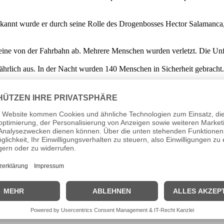
kannt wurde er durch seine Rolle des Drogenbosses Hector Salamanca, 
ine von der Fahrbahn ab. Mehrere Menschen wurden verletzt. Die Unf
fährlich aus. In der Nacht wurden 140 Menschen in Sicherheit gebrach
l. Der populäre Oppositionspolitiker musste für drei Jahre in Haft. Na
der chinesischen Provinz Hebei mindestens 30 Menschen ums Leben.
ident Trump nach der Verlesung der jüngsten Anklage gegen ihn. Sonde
 durch die Innenstadt, mit bunten Kostümen, lauter Musik und politis
de ein Wachmann getötet. Der mutmaßliche Attentäter, ein Palästinens
isch im Niger einzugreifen. Widerspruch kam nun aus Algerien, das eine