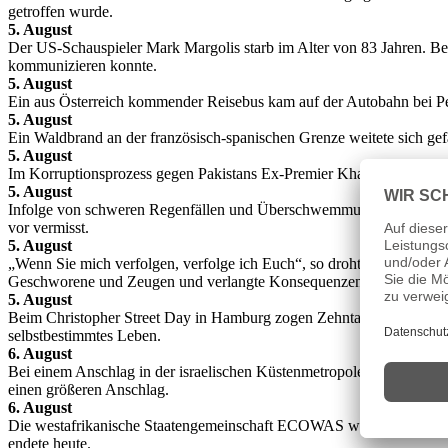
getroffen wurde.
5. August
Der US-Schauspieler Mark Margolis starb im Alter von 83 Jahren. Be
kommunizieren konnte.
5. August
Ein aus Österreich kommender Reisebus kam auf der Autobahn bei Pe
5. August
Ein Waldbrand an der französisch-spanischen Grenze weitete sich ge
5. August
Im Korruptionsprozess gegen Pakistans Ex-Premier Khan fiel das Urtei
5. August
Infolge von schweren Regenfällen und Überschwemmungen kamen in 
vor vermisst.
5. August
„Wenn Sie mich verfolgen, verfolge ich Euch“, so drohte Ex-US-Präs
Geschworene und Zeugen und verlangte Konsequenzen.
5. August
Beim Christopher Street Day in Hamburg zogen Zehntausende Menschen
selbstbestimmtes Leben.
6. August
Bei einem Anschlag in der israelischen Küstenmetropole Tel Aviv wur
einen größeren Anschlag.
6. August
Die westafrikanische Staatengemeinschaft ECOWAS war bereit, militär
endete heute.