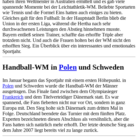
haben ihren Weltmeister in Australien ermittelt und es gab viele
spannende Momente bei der Leichtathletik-WM. Beliebte Sportarten
wie Tennis und die Formel Eins hatten auch einiges zu bieten.
Gleiches galt für den Fußball: In der Hauptstadt Berlin blieb die
Union in der ersten Liga, während die Hertha nach sehr
durchwachsenen Leistungen den Abstieg hinnehmen musste.
Bayern entließ seinen Trainer, schaffte das erhoffte Triple aber
trotzdem nicht. Und auch die Frauen holten bei der WM nicht den
erhofften Sieg. Ein Überblick über ein interessantes und emotionales
Sportjahr.
Handball-WM in
Polen
und Schweden
Im Januar begann das Sportjahr mit einem ersten Höhepunkt. in
Polen
und Schweden wurde die Handball-WM der Männer
ausgetragen. Das Finale fand zwischen dem Olympiasieger
Frankreich
und dem Titelverteidiger Dänemark statt. Es war
spannend, die Fans fieberten nicht nur vor Ort, sondern in ganz
Europa mit. Den Sieg holte sich Dänemark zum dritten Mal in
Folge. Deutschland beendete das Turnier mit dem fünften Platz.
Experten bezeichneten diesen Abschluss als versöhnlich, aber die
Fans hatten sich natürlich mehr erhofft. Der letzte deutsche Sieg aus
dem Jahre 2007 liegt bereits viel zu lange zurück.