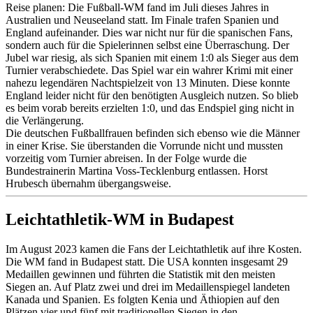
Reise planen: Die Fußball-WM fand im Juli dieses Jahres in
Australien und Neuseeland statt. Im Finale trafen Spanien und
England aufeinander. Dies war nicht nur für die spanischen Fans,
sondern auch für die Spielerinnen selbst eine Überraschung. Der
Jubel war riesig, als sich Spanien mit einem 1:0 als Sieger aus dem
Turnier verabschiedete. Das Spiel war ein wahrer Krimi mit einer
nahezu legendären Nachtspielzeit von 13 Minuten. Diese konnte
England leider nicht für den benötigten Ausgleich nutzen. So blieb
es beim vorab bereits erzielten 1:0, und das Endspiel ging nicht in
die Verlängerung.
Die deutschen Fußballfrauen befinden sich ebenso wie die Männer
in einer Krise. Sie überstanden die Vorrunde nicht und mussten
vorzeitig vom Turnier abreisen. In der Folge wurde die
Bundestrainerin Martina Voss-Tecklenburg entlassen. Horst
Hrubesch übernahm übergangsweise.
Leichtathletik-WM in Budapest
Im August 2023 kamen die Fans der Leichtathletik auf ihre Kosten.
Die WM fand in Budapest statt. Die USA konnten insgesamt 29
Medaillen gewinnen und führten die Statistik mit den meisten
Siegen an. Auf Platz zwei und drei im Medaillenspiegel landeten
Kanada und Spanien. Es folgten Kenia und Äthiopien auf den
Plätzen vier und fünf mit traditionellen Siegen in den