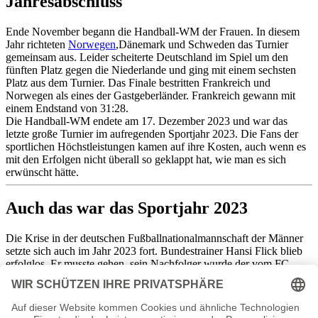
Jahresabschluss
Ende November begann die Handball-WM der Frauen. In diesem
Jahr richteten
Norwegen
,Dänemark und Schweden das Turnier
gemeinsam aus. Leider scheiterte Deutschland im Spiel um den
fünften Platz gegen die Niederlande und ging mit einem sechsten
Platz aus dem Turnier. Das Finale bestritten Frankreich und
Norwegen als eines der Gastgeberländer. Frankreich gewann mit
einem Endstand von 31:28.
Die Handball-WM endete am 17. Dezember 2023 und war das
letzte große Turnier im aufregenden Sportjahr 2023. Die Fans der
sportlichen Höchstleistungen kamen auf ihre Kosten, auch wenn es
mit den Erfolgen nicht überall so geklappt hat, wie man es sich
erwünscht hätte.
Auch das war das Sportjahr 2023
Die Krise in der deutschen Fußballnationalmannschaft der Männer
setzte sich auch im Jahr 2023 fort. Bundestrainer Hansi Flick blieb
erfolglos. Er musste gehen, sein Nachfolger wurde der vom FC
Bayern freigestellte Julian Nagelsmann. Nach einem
ausgezeichneten Spiel gegen Frankreich unter Einmal-Trainer Rudi
Völler startete Nagelsmann in den USA mit einem guten Erfolg.
Zurück in Deutschland wurde deutlich, dass die Krise bisher nicht