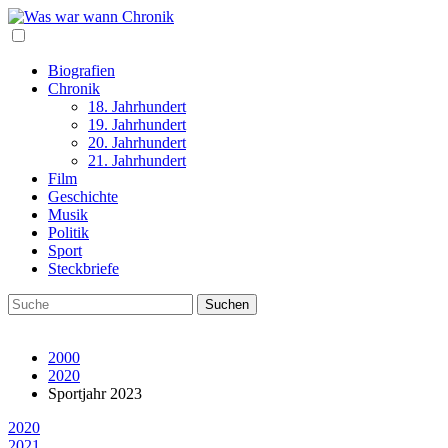
Biografien
Chronik
18. Jahrhundert
19. Jahrhundert
20. Jahrhundert
21. Jahrhundert
Film
Geschichte
Musik
Politik
Sport
Steckbriefe
2000
2020
Sportjahr 2023
2020
2021