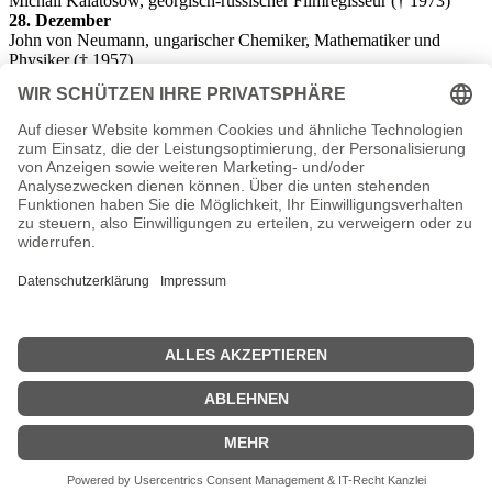
Michail Kalatosow, georgisch-russischer Filmregisseur († 1973)
28. Dezember
John von Neumann, ungarischer Chemiker, Mathematiker und
Physiker († 1957)
29. Dezember
Ernst Kusserow, deutscher General († 1968)
29. Dezember
Erhard Mauersberger, Organist, Musiklehrer und Chordirigent (†
1982)
31. Dezember
Hans Erhard Bock, deutscher Sportmediziner († 2004)
31. Dezember
Fumiko Hayashi, japanische Schriftstellerin († 1951)
| © 2013–2026 was-war-wann.de. Alle Rechte vorbehalten. |
|
1700
|
1600
|
Mode
|
Impressum
|