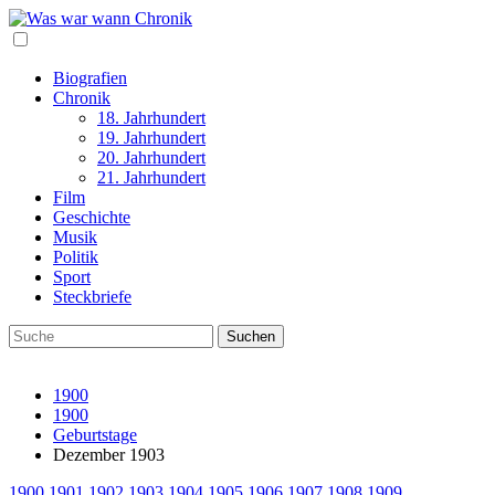
Biografien
Chronik
18. Jahrhundert
19. Jahrhundert
20. Jahrhundert
21. Jahrhundert
Film
Geschichte
Musik
Politik
Sport
Steckbriefe
1900
1900
Geburtstage
Dezember 1903
1900
1901
1902
1903
1904
1905
1906
1907
1908
1909