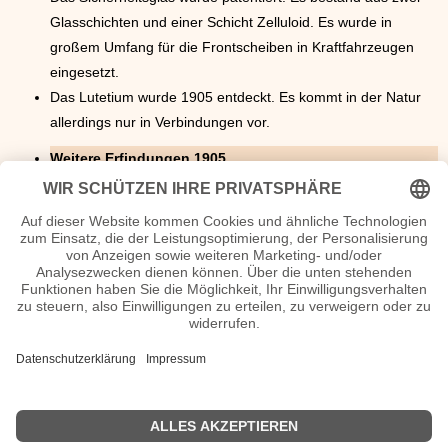
Glasschichten und einer Schicht Zelluloid. Es wurde in
großem Umfang für die Frontscheiben in Kraftfahrzeugen
eingesetzt.
Das Lutetium wurde 1905 entdeckt. Es kommt in der Natur
allerdings nur in Verbindungen vor.
Weitere Erfindungen 1905
Der deutsche L Philipp Lenard (1862-1947) und der
engländer Joseph J. Thomson weisen nach, dass die
lichtelektrische Elektronen-Emission beim Auftreffen von
ultraviolettem Licht auf Zink durch die Elektronenfreisetzung
hervorgerufen wird. Der Effekt wurde von Albert Einstein im
Jahr 1905 in seiner berühmten Abhandlung erklärt, in der
erstmals von der physikalischen Wellen-Teilchen-Dualität
gesprochen wurde.
Schlagzeilen 1905
<<
erfunden 1904
|
erfunden 1906
>>