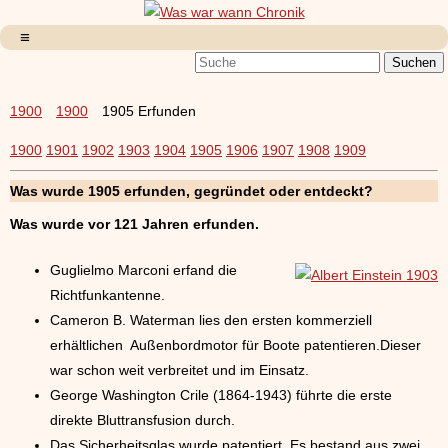
1900
1900
1905 Erfunden
1900
1901
1902
1903
1904
1905
1906
1907
1908
1909
Was wurde 1905 erfunden, gegründet oder entdeckt?
Was wurde vor
121 Jahren erfunden.
Guglielmo Marconi erfand die
Richtfunkantenne.
Cameron B. Waterman lies den ersten kommerziell
erhältlichen Außenbordmotor für Boote patentieren.Dieser
war schon weit verbreitet und im Einsatz.
George Washington Crile (1864-1943) führte die erste
direkte Bluttransfusion durch.
Das Sicherheitsglas wurde patentiert. Es bestand aus zwei