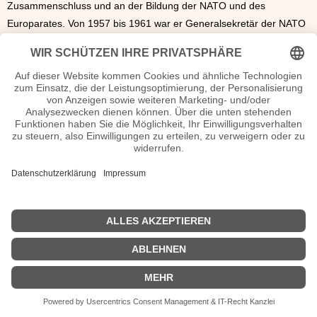
Zusammenschluss und an der Bildung der NATO und des
Europarates. Von 1957 bis 1961 war er Generalsekretär der NATO
und von
1961
bis
1965
erneut der stellvertretende
Ministerpräsident von Belgien. Das alles machte ihn zu einem der
führenden und langjährigen Politiker Belgiens. Spaak sprach sich
1950
auch gegen die Rückkehr von König Leopold III aus.
Er verstarb am
31. Juli 1972
in Brüssel.
Paul-Henri Spaak Wiki, Herkunft, Geburtstag, verheiratet, Kinder etc.
n.n.v. - Die offizielle Paul-Henri Spaak Homepage / X / Instagram /
Wikipedia Seite
Sendungen mit Paul-Henri Spaak Filme
n.n.v.
| Biografie kurz |
Personen
|
Impressum
|