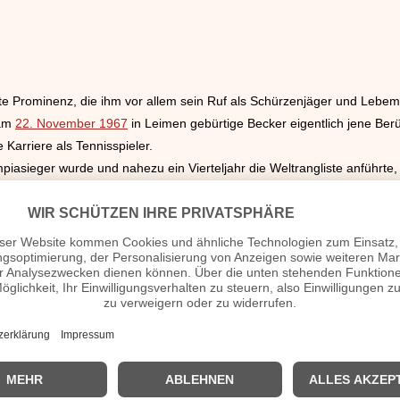
afte Prominenz, die ihm vor allem sein Ruf als Schürzenjäger und Lebem
 am
22. November 1967
in Leimen gebürtige Becker eigentlich jene Berüh
 Karriere als Tennisspieler.
iasieger wurde und nahezu ein Vierteljahr die Weltrangliste anführte, g
sturnier bestritt.
n bereits in jungen Jahren zu trainieren, schon im frühen Alter von s
imen bei. Bereits drei Jahre später, im Jahr
1977
, wurde er vom Badis
s Talent schon zu dieser Zeit zu zeigen begann.
rweltmeister, zu diesem Zeitpunkt war der Tennisspieler 17 Jahre alt. 
als er als der bisher jüngste Spieler sowie
erster Deutscher
im Finale
nden Leistung verdankte er seine nunmehr ansteigende Popularität so
urch die Erfolge Beckers zu einem beliebten Publikumssport avanciert
ennisspieler erneut den Sieg in Wimbledon erlangen und