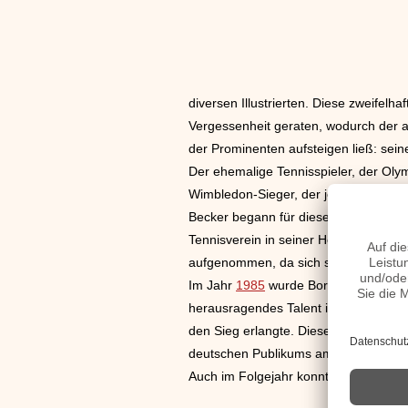
diversen Illustrierten. Diese zweifelh
Vergessenheit geraten, wodurch der
der Prominenten aufsteigen ließ: seine
Der ehemalige Tennisspieler, der Olymp
Wimbledon-Sieger, der jemals ein Tenni
Becker begann für diese Auszeichnunge
Tennisverein in seiner Heimatstadt Le
aufgenommen, da sich sein sportliche
Im Jahr
1985
wurde Boris Becker Junio
herausragendes Talent im Wimbledon, 
den Sieg erlangte. Dieser herausrage
deutschen Publikums am Tennis, das d
Auch im Folgejahr konnte der junge T