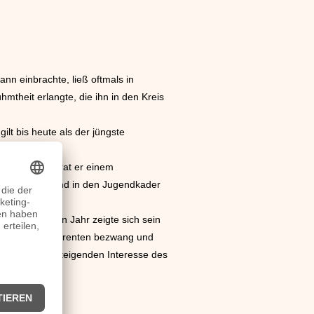
ann einbrachte, ließ oftmals in
mtheit erlangte, die ihn in den Kreis
ilt bis heute als der jüngste
ieben Jahren trat er einem
chen Tennisbund in den Jugendkader
Noch im selben Jahr zeigte sich sein
 seinen Konkurrenten bezwang und
wie einem ansteigenden Interesse des
e.