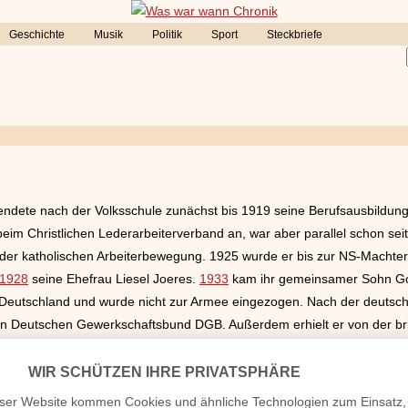
Geschichte
Musik
Politik
Sport
Steckbriefe
ollendete nach der Volksschule zunächst bis 1919 seine Berufsausbild
beim Christlichen Lederarbeiterverband an, war aber parallel schon sei
d der katholischen Arbeiterbewegung. 1925 wurde er bis zur NS-Machter
1928
seine Ehefrau Liesel Joeres.
1933
kam ihr gemeinsamer Sohn Gott
n Deutschland und wurde nicht zur Armee eingezogen. Nach der deutsch
n Deutschen Gewerkschaftsbund DGB. Außerdem erhielt er von der br
hin ein Mitbegründer der Rheinischen Post. Für die CDU als Nachfolg
d von 1947 bis 1956 Ministerpräsident von
Nordrhein-Westfalen
.