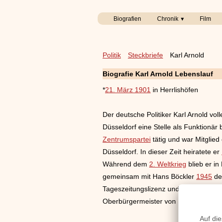
Biografien
Chronik
Film
Politik
Steckbriefe
Karl Arnold
Biografie Karl Arnold Lebenslauf
*
21. März 1901
in Herrlishöfen
Der deutsche Politiker Karl Arnold v
Düsseldorf eine Stelle als Funktionär 
Zentrumspartei
tätig und war Mitglie
Düsseldorf. In dieser Zeit heiratete er
Während dem
2. Weltkrieg
blieb er i
gemeinsam mit Hans Böckler
1945
de
Tageszeitungslizenz und wurde darauf
Oberbürgermeister von Düsseldorf un