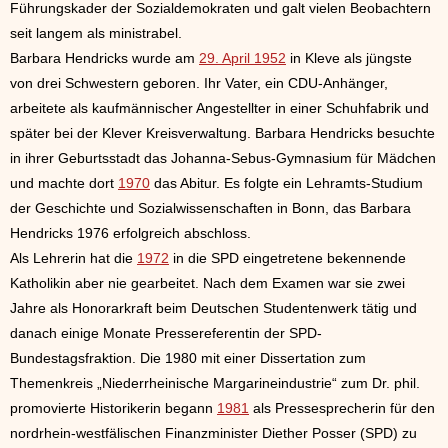
Führungskader der Sozialdemokraten und galt vielen Beobachtern
seit langem als ministrabel.
Barbara Hendricks wurde am
29. April 1952
in Kleve als jüngste
von drei Schwestern geboren. Ihr Vater, ein CDU-Anhänger,
arbeitete als kaufmännischer Angestellter in einer Schuhfabrik und
später bei der Klever Kreisverwaltung. Barbara Hendricks besuchte
in ihrer Geburtsstadt das Johanna-Sebus-Gymnasium für Mädchen
und machte dort
1970
das Abitur. Es folgte ein Lehramts-Studium
der Geschichte und Sozialwissenschaften in Bonn, das Barbara
Hendricks 1976 erfolgreich abschloss.
Als Lehrerin hat die
1972
in die SPD eingetretene bekennende
Katholikin aber nie gearbeitet. Nach dem Examen war sie zwei
Jahre als Honorarkraft beim Deutschen Studentenwerk tätig und
danach einige Monate Pressereferentin der SPD-
Bundestagsfraktion. Die 1980 mit einer Dissertation zum
Themenkreis „Niederrheinische Margarineindustrie“ zum Dr. phil.
promovierte Historikerin begann
1981
als Pressesprecherin für den
nordrhein-westfälischen Finanzminister Diether Posser (SPD) zu