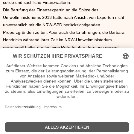
solide und sachliche Finanzwalterin.
Die Berufung der Finanzexpertin an die Spitze des
Umweltministeriums 2013 hatte nach Ansicht von Experten nicht
unwesentlich mit die NRW-SPD berücksichtigenden
Proporzgründen zu tun. Aber auch die Erfahrungen, die Barbara
Hendricks während ihrer Zeit im NRW-Umweltministerium
gesammelt hatte, dürften eine Rolle für ihre Berufung gespielt
haben.
Hendricks zeigte sich Journalisten gegenüber gleichermaßen
optimistisch wie vorsichtig bei der Festlegung ihres Führungsstils
im Umweltministerium, das einerseits durch die Ausgliederung des
Bereichs „Energie“ zugunsten des von Vizekanzler Siegmar Gabriel
(SPD) geführten Wirtschafts- und Energieministeriums an
Bedeutung verloren hatte, andererseits vom Verkehrs- und
Bauministerium das wichtige Ressort „Stadtentwicklung und
Wohnen“ erhalten hatte.
Barbara Hendricks Seiten
Barbara Hendricks Bücher
n.n.v.