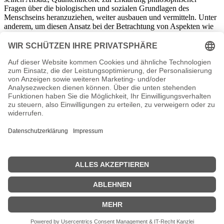
Fragen über die biologischen und sozialen Grundlagen des
Menschseins heranzuziehen, weiter ausbauen und vermitteln. Unter
anderem, um diesen Ansatz bei der Betrachtung von Aspekten wie
Globalisierung und Friedenspolitik praxisgerecht umzusetzen,
wechselte Weizsäcker 1970 an das neugegründete Max-Planck-
Institut zur Erforschung der Lebensbedingungen der
wissenschaftlich-technischen Welt in Starnberg. Er stand diesem
Institut zusammen mit dem Philosophie-Professor Jürgen Habermas
bis zur Emeritierung 1980 als Direktor vor.
Auch nach seiner Pensionierung blieb Weizsäcker politisch
engagiert. Zunehmend religiös argumentierend warb er bei
Vorträgen und in seinen Schriften für eine im radikalen Pazifismus
vereinte Weltgemeinschaft. Der hochgeehrte Gelehrte lehnte 1979
eine aus Reihen der SPD vorgeschlagene Kandidatur für das Amt
des Bundespräsidenten ab.
Der seit 1937 mit der Schweizer Historikerin und Offizierstochter
Gundalena Wille (1908 – 2000) verheiratete Carl Friedrich von
Weizsäcker ist am
28. April 2007
in Starnberg gestorben. Er
hinterließ fünf Kinder.
Carl Friedrich von Weizsäcker Seiten, Steckbrief etc.
| © 2013–2023 was-war-wann.de. Alle Rechte vorbehalten. |
|
Impressum
| Kurzbiografie deutsch | Vita |