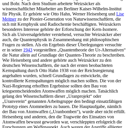
und Bohr. Nach dem Studium arbeitete Weizsäcker als
wissenschaftlicher Mitarbeiter am Berliner Kaiser-Wilhelm-Institut
für Physik. Er gehörte wie Otto Hahn, Werner Heisenberg und
Lise
Meitner
zu der Pionier-Generation von Naturwissenschaftlern, die
sich mit Kernphysik und Radiochemie beschäftigten. Weizsäckers
besonderes Interesse gehörte der Erforschung der Kern-Isomere.
Sich als Universalgelehrter verstehend, versuchte Weizsäcker aber
auch, die Quantenphysik in Zusammenhang mit philosophischen
Fragen zu stellen. Als ein Ergebnis dieser Überlegungen versuchte
er in seiner
1943
vorgestellten „Quantentheorie der Ur-Alternativen“
die Natur allein auf Grundlage der Quanten-Theorie zu beschreiben.
Wie Heisenberg und andere gehörte auch Weizsäcker zu den
deutschen Wissenschaftlern, die nach der ersten beobachteten
Kernspaltung durch Otto Hahn 1938 von der Reichsregierung
angehalten wurden, schnell Grundlagen zu entwickeln, die
kontrollierte Kernspaltungen möglich machen sollten. Die von der
Nazi-Regierung erhofften Ergebnisse sollten den Bau von
kriegsentscheidenden Atomwaffen möglich machen. Tatsächlich
gelang den Wissenschaftlern dieser „Uranprojekt“ oder
„Uranverein“ genannten Arbeitsgruppe den bedingt einsatzfähigen
Prototyp eines Atommeilers zu bauen. Die Hauptaufgabe, nämlich
der Bau von Atomwaffen („Uranbomben“), wurde aber nicht erfüllt.
Heisenberg und anderen, den die Tragweite des Einsatzes von
Atomwaffen bewusst geworden war, verschleppten erfolgreich die
Forschungen am Waffenaspekt. Auch wegen der Angriffe alliierter