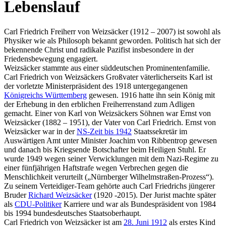
Lebenslauf
Carl Friedrich Freiherr von Weizsäcker (1912 – 2007) ist sowohl als
Physiker wie als Philosoph bekannt geworden. Politisch hat sich der
bekennende Christ und radikale Pazifist insbesondere in der
Friedensbewegung engagiert.
Weizsäcker stammte aus einer süddeutschen Prominentenfamilie.
Carl Friedrich von Weizsäckers Großvater väterlicherseits Karl ist
der vorletzte Ministerpräsident des 1918 untergegangenen
Königreichs Württemberg
gewesen. 1916 hatte ihn sein König mit
der Erhebung in den erblichen Freiherrenstand zum Adligen
gemacht. Einer von Karl von Weizsäckers Söhnen war Ernst von
Weizsäcker (1882 – 1951), der Vater von Carl Friedrich. Ernst von
Weizsäcker war in der
NS-Zeit bis 1942
Staatssekretär im
Auswärtigen Amt unter Minister Joachim von Ribbentrop gewesen
und danach bis Kriegsende Botschafter beim Heiligen Stuhl. Er
wurde 1949 wegen seiner Verwicklungen mit dem Nazi-Regime zu
einer fünfjährigen Haftstrafe wegen Verbrechen gegen die
Menschlichkeit verurteilt („Nürnberger Wilhelmstraßen-Prozess“).
Zu seinem Verteidiger-Team gehörte auch Carl Friedrichs jüngerer
Bruder
Richard Weizsäcker
(1920 -2015). Der Jurist machte später
als
CDU-Politiker
Karriere und war als Bundespräsident von 1984
bis 1994 bundesdeutsches Staatsoberhaupt.
Carl Friedrich von Weizsäcker ist am
28. Juni 1912
als erstes Kind