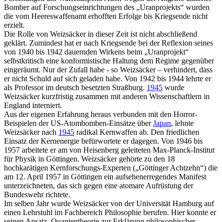
Bomber auf Forschungseinrichtungen des „Uranprojekts“ wurden
die vom Heereswaffenamt erhofften Erfolge bis Kriegsende nicht
erzielt.
Die Rolle von Weizsäcker in dieser Zeit ist nicht abschließend
geklärt. Zumindest hat er nach Kriegsende bei der Reflexion seines
von 1940 bis 1942 dauernden Wirkens beim „Uranprojekt“
selbstkritisch eine konformistische Haltung dem Regime gegenüber
eingeräumt. Nur der Zufall habe - so Weizsäcker – verhindert, dass
er nicht Schuld auf sich geladen habe. Von 1942 bis 1944 lehrte er
als Professor im deutsch besetzten Straßburg.
1945
wurde
Weizsäcker kurzfristig zusammen mit anderen Wissenschaftlern in
England interniert.
Aus der eigenen Erfahrung heraus verbunden mit den Horror-
Beispielen der US-Atombomben-Einsätze über
Japan
, lehnte
Weizsäcker nach
1945
radikal Kernwaffen ab. Den friedlichen
Einsatz der Kernenergie befürwortete er dagegen. Von 1946 bis
1957 arbeitete er am von Heisenberg geleiteten Max-Planck-Institut
für Physik in Göttingen. Weizsäcker gehörte zu den 18
hochkarätigen Kernforschungs-Experten („Göttinger Achtzehn“) die
am 12. April 1957 in Göttingen ein aufsehenerregendes Manifest
unterzeichneten, das sich gegen eine atomare Aufrüstung der
Bundeswehr richtete.
Im selben Jahr wurde Weizsäcker von der Universität Hamburg auf
einen Lehrstuhl im Fachbereich Philosophie berufen. Hier konnte er
seinen Ansatz, Quantentheorie zur Erklärung philosophischer