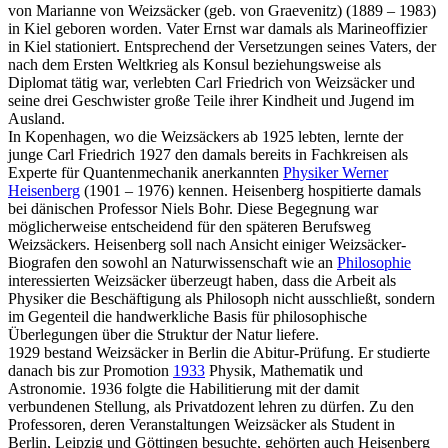
von Marianne von Weizsäcker (geb. von Graevenitz) (1889 – 1983)
in Kiel geboren worden. Vater Ernst war damals als Marineoffizier
in Kiel stationiert. Entsprechend der Versetzungen seines Vaters, der
nach dem Ersten Weltkrieg als Konsul beziehungsweise als
Diplomat tätig war, verlebten Carl Friedrich von Weizsäcker und
seine drei Geschwister große Teile ihrer Kindheit und Jugend im
Ausland.
In Kopenhagen, wo die Weizsäckers ab 1925 lebten, lernte der
junge Carl Friedrich 1927 den damals bereits in Fachkreisen als
Experte für Quantenmechanik anerkannten
Physiker Werner
Heisenberg
(1901 – 1976) kennen. Heisenberg hospitierte damals
bei dänischen Professor Niels Bohr. Diese Begegnung war
möglicherweise entscheidend für den späteren Berufsweg
Weizsäckers. Heisenberg soll nach Ansicht einiger Weizsäcker-
Biografen den sowohl an Naturwissenschaft wie an
Philosophie
interessierten Weizsäcker überzeugt haben, dass die Arbeit als
Physiker die Beschäftigung als Philosoph nicht ausschließt, sondern
im Gegenteil die handwerkliche Basis für philosophische
Überlegungen über die Struktur der Natur liefere.
1929 bestand Weizsäcker in Berlin die Abitur-Prüfung. Er studierte
danach bis zur Promotion
1933
Physik, Mathematik und
Astronomie. 1936 folgte die Habilitierung mit der damit
verbundenen Stellung, als Privatdozent lehren zu dürfen. Zu den
Professoren, deren Veranstaltungen Weizsäcker als Student in
Berlin, Leipzig und Göttingen besuchte, gehörten auch Heisenberg