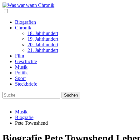
Biografien
Chronik
18. Jahrhundert
19. Jahrhundert
20. Jahrhundert
21. Jahrhundert
Film
Geschichte
Musik
Politik
Sport
Steckbriefe
Musik
Biografie
Pete Townshend
Biografie Pete Townshend Lebe