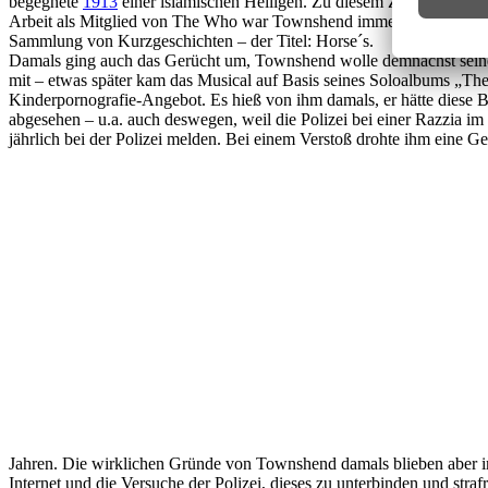
begegnete
1913
einer islamischen Heiligen. Zu diesem Zeitpunkt erh
Arbeit als Mitglied von The Who war Townshend immer wieder auch al
Sammlung von Kurzgeschichten – der Titel: Horse´s.
Damals ging auch das Gerücht um, Townshend wolle demnächst seine
mit – etwas später kam das Musical auf Basis seines Soloalbums „The
Kinderpornografie-Angebot. Es hieß von ihm damals, er hätte diese
abgesehen – u.a. auch deswegen, weil die Polizei bei einer Razzia im
jährlich bei der Polizei melden. Bei einem Verstoß drohte ihm eine Ge
Jahren. Die wirklichen Gründe von Townshend damals blieben aber im
Internet und die Versuche der Polizei, dieses zu unterbinden und stra