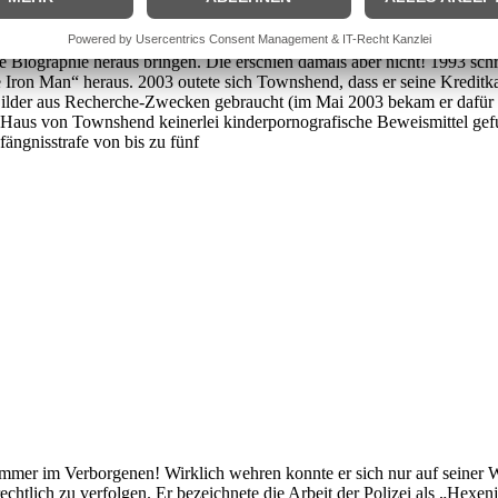
ielt Meher seine Erleuchtung). Der Guru brachte mit Geschick Buddhi
s Solokünstler unterwegs. Ab 1969 nahm er u.a. acht Studioalben auf
 Biographie heraus bringen. Die erschien damals aber nicht! 1993 
 Iron Man“ heraus. 2003 outete sich Townshend, dass er seine Kreditk
 Bilder aus Recherche-Zwecken gebraucht (im Mai 2003 bekam er dafür 
 Haus von Townshend keinerlei kinderpornografische Beweismittel gefund
fängnisstrafe von bis zu fünf
mer im Verborgenen! Wirklich wehren konnte er sich nur auf seiner We
frechtlich zu verfolgen. Er bezeichnete die Arbeit der Polizei als „Hexe