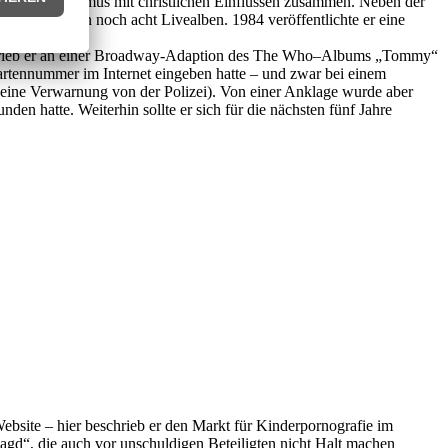
smus und Sufismus mit christlichen Einflüssen zusammen. Neben der
. Dazu kamen noch acht Livealben. 1984 veröffentlichte er eine
schrieb er an einer Broadway-Adaption des The Who–Albums „Tommy“
artennummer im Internet eingeben hatte – und zwar bei einem
eine Verwarnung von der Polizei). Von einer Anklage wurde aber
en hatte. Weiterhin sollte er sich für die nächsten fünf Jahre
bsite – hier beschrieb er den Markt für Kinderpornografie im
njagd“, die auch vor unschuldigen Beteiligten nicht Halt machen