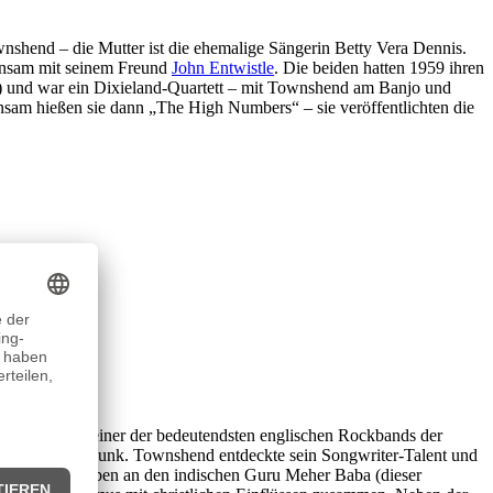
shend – die Mutter ist die ehemalige Sängerin Betty Vera Dennis.
meinsam mit seinem Freund
John Entwistle
. Die beiden hatten 1959 ihren
n) und war ein Dixieland-Quartett – mit Townshend am Banjo und
nsam hießen sie dann „The High Numbers“ – sie veröffentlichten die
 sie immerhin einer der bedeutendsten englischen Rockbands der
vy Metal und Punk. Townshend entdeckte sein Songwriter-Talent und
.a. seinem Glauben an den indischen Guru Meher Baba (dieser