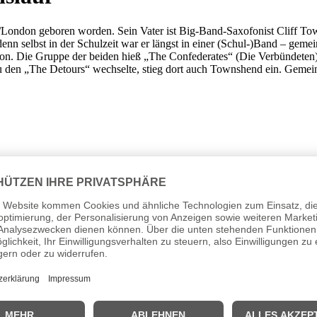
London geboren worden. Sein Vater ist Big-Band-Saxofonist Cliff Town
denn selbst in der Schulzeit war er längst in einer (Schul-)Band – ge
cton. Die Gruppe der beiden hieß „The Confederates“ (Die Verbündete
zu den „The Detours“ wechselte, stieg dort auch Townshend ein. Gemei
r Daltrey
dazu, die „
The Who
“ entstehen zu lassen. Und damit waren
e die Entwicklung von verschiedenen Musikrichtungen: Hard Rock, Hea
r Band erschienen sind. Kompliment! Seine Inspiration verdankte er u