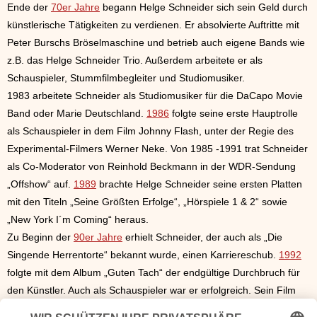
Ende der
70er Jahre
begann Helge Schneider sich sein Geld durch
künstlerische Tätigkeiten zu verdienen. Er absolvierte Auftritte mit
Peter Burschs Bröselmaschine und betrieb auch eigene Bands wie
z.B. das Helge Schneider Trio. Außerdem arbeitete er als
Schauspieler, Stummfilmbegleiter und Studiomusiker.
1983 arbeitete Schneider als Studiomusiker für die DaCapo Movie
Band oder Marie Deutschland.
1986
folgte seine erste Hauptrolle
als Schauspieler in dem Film Johnny Flash, unter der Regie des
Experimental-Filmers Werner Neke. Von 1985 -1991 trat Schneider
als Co-Moderator von Reinhold Beckmann in der WDR-Sendung
„Offshow“ auf.
1989
brachte Helge Schneider seine ersten Platten
mit den Titeln „Seine Größten Erfolge“, „Hörspiele 1 & 2“ sowie
„New York I´m Coming“ heraus.
Zu Beginn der
90er Jahre
erhielt Schneider, der auch als „Die
Singende Herrentorte“ bekannt wurde, einen Karriereschub.
1992
folgte mit dem Album „Guten Tach“ der endgültige Durchbruch für
den Künstler. Auch als Schauspieler war er erfolgreich. Sein Film
„Texas – Doc Snyder hält die Welt in Atem“ wurde
1993
zum