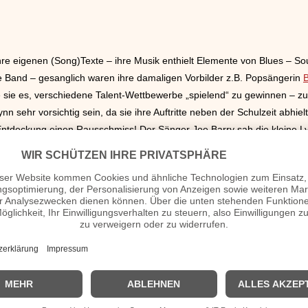
hre eigenen (Song)Texte – ihre Musik enthielt Elemente von Blues – So
ne Band – gesanglich waren ihre damaligen Vorbilder z.B. Popsängerin
e sie es, verschiedene Talent-Wettbewerbe „spielend“ zu gewinnen – zu 
 sehr vorsichtig sein, da sie ihre Auftritte neben der Schulzeit abhiel
r Entdeckung einen Rausschmiss! Der Sänger Joe Barry sah die kleine Lyn
ten (Crazy Cajun) – der entdeckte sie sozusagen. Barbara Lynn schafft
ts
. Weitere Hits waren u.a.: „I´m a woman“ – „So good“ – „Movin´ on a
 der Plattenfirma Atlantik – es erschienen u.a. Alben wie „Barbara Lynn
bara Lynn in ihr Privatleben zurück – und das in den gesamten
1970er
in dieser Zeit zurück auf die Bühne.