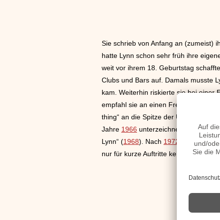
Sie schrieb von Anfang an (zumeist) i
hatte Lynn schon sehr früh ihre eige
weit vor ihrem 18. Geburtstag schafft
Clubs und Bars auf. Damals musste Lynn
kam. Weiterhin riskierte sie bei eine
empfahl sie an einen Freund/Produzen
thing“ an die Spitze der US-R&B-
Char
Jahre
1966
unterzeichnete Barbara bei
Lynn“ (
1968
). Nach
1972
zog sich Bar
nur für kurze Auftritte kehrte Barbara 