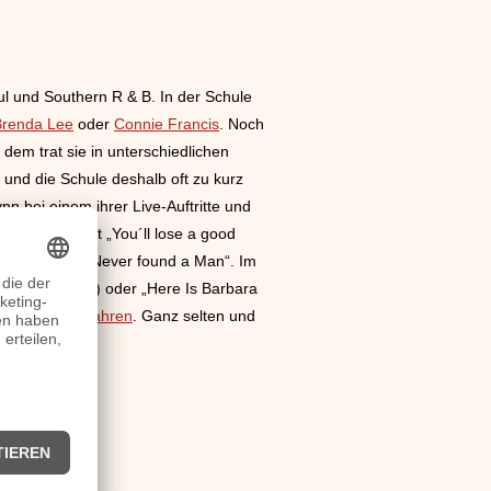
ul und Southern R & B. In der Schule
Brenda Lee
oder
Connie Francis
. Noch
dem trat sie in unterschiedlichen
t und die Schule deshalb oft zu kurz
n bei einem ihrer Live-Auftritte und
e es 1962 mit „You´ll lose a good
 groove“ und „Never found a Man“. Im
 Story“ (
1967
) oder „Here Is Barbara
und
1980er Jahren
. Ganz selten und