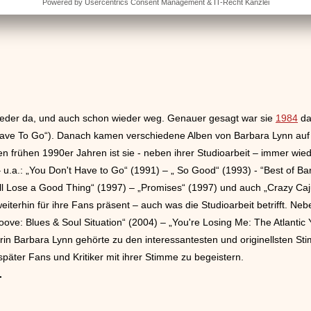
wieder da, und auch schon wieder weg. Genauer gesagt war sie
1984
da
Have To Go“). Danach kamen verschiedene Alben von Barbara Lynn auf 
 frühen 1990er Jahren ist sie - neben ihrer Studioarbeit – immer wieder
 u.a.: „You Don't Have to Go“ (1991) – „ So Good“ (1993) - “Best of Ba
You'll Lose a Good Thing“ (1997) – „Promises“ (1997) und auch „Crazy C
iterhin für ihre Fans präsent – auch was die Studioarbeit betrifft. Ne
oove: Blues & Soul Situation“ (2004) – „You're Losing Me: The Atlantic
kerin Barbara Lynn gehörte zu den interessantesten und originellsten S
päter Fans und Kritiker mit ihrer Stimme zu begeistern.
.