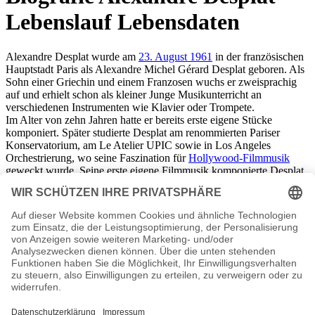
Lebenslauf Lebensdaten
Alexandre Desplat wurde am
23. August 1961
in der französischen
Hauptstadt Paris als Alexandre Michel Gérard Desplat geboren. Als
Sohn einer Griechin und einem Franzosen wuchs er zweisprachig
auf und erhielt schon als kleiner Junge Musikunterricht an
verschiedenen Instrumenten wie Klavier oder Trompete.
Im Alter von zehn Jahren hatte er bereits erste eigene Stücke
komponiert. Später studierte Desplat am renommierten Pariser
Konservatorium, am Le Atelier UPIC sowie in Los Angeles
Orchestrierung, wo seine Faszination für
Hollywood-Filmmusik
geweckt wurde. Seine erste eigene Filmmusik komponierte Desplat
allerdings für ein französisches Werk, die
1985
erschienene
Komödie "Ki lo sa?". Auch in den darauffolgenden Jahren steuerte
er zunächst ausschließlich zu europäischen Filmen die Musik bei.
Dies änderte sich
2002
mit der internationalen Produktion "11'09"01
– September 11". Ein Jahr später schuf er die Musik für "Das
Mädchen mit dem Perlenohrring", die ihm viel Kritikerlob, eine
Nominierung für den Golden Globe sowie die Aufmerksamkeit
Hollywoods einbrachte. Obwohl er fortan für die großen US-
Produktionen wie "Hostage" mit Bruce Willis (
2005
), "Der seltsame
Fall des Benjamin Button" mit Brad Pitt (2008) oder dem zweiten
Teil der Twilight-Saga die Musik schrieb, komponierte er auch