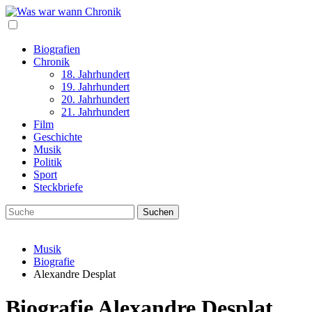
Biografien
Chronik
18. Jahrhundert
19. Jahrhundert
20. Jahrhundert
21. Jahrhundert
Film
Geschichte
Musik
Politik
Sport
Steckbriefe
Musik
Biografie
Alexandre Desplat
Biografie Alexandre Desplat